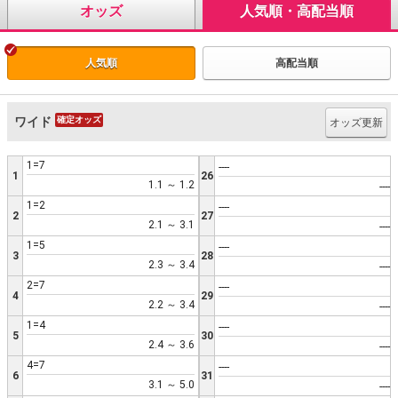
オッズ
人気順・高配当順
人気順
高配当順
ワイド
確定オッズ
オッズ更新
1=7
----
1
26
1.1 ～ 1.2
----
1=2
----
2
27
2.1 ～ 3.1
----
1=5
----
3
28
2.3 ～ 3.4
----
2=7
----
4
29
2.2 ～ 3.4
----
1=4
----
5
30
2.4 ～ 3.6
----
4=7
----
6
31
3.1 ～ 5.0
----