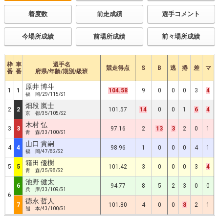
着度数
前走成績
選手コメント
今場所成績
前場所成績
前々場所成績
枠
車
選手名
競走得点
S
B
逃
捲
差
マ
番
番
府県/年齢/期別/級班
原井 博斗
1
1
104.58
9
0
0
0
3
4
福 岡/29/115/S1
畑段 嵐士
2
2
101.57
14
0
0
1
6
4
京 都/35/105/S2
木村 弘
3
3
97.16
2
13
3
2
0
1
青 森/33/100/S1
山口 貴嗣
4
4
98.96
1
0
0
0
4
1
福 岡/47/82/S2
箱田 優樹
5
5
101.42
3
0
0
0
3
4
青 森/35/98/S2
池野 健太
6
94.77
8
5
2
3
0
0
兵 庫/33/109/S1
6
徳永 哲人
7
101.80
4
0
0
8
2
1
熊 本/43/100/S1