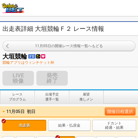
出走表詳細 大垣競輪Ｆ２ レース情報
11月05日の開催レース情報一覧へもどる
大垣競輪
競輪アプリはウィンチケット杯
LIVE
発売
映像
終了
レース
出場予定
展望
プログラム
選手一覧
推しメン
11月05日
初日
開催日程選択
ドカント
出走表
結果・払戻金
経過・結果