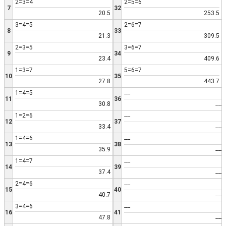
2=3=4
2=5=6
7
32
20.5
253.5
3=4=5
2=6=7
8
33
21.3
309.5
2=3=5
3=6=7
9
34
23.4
409.6
1=3=7
5=6=7
10
35
27.8
443.7
1=4=5
----
11
36
30.8
----
1=2=6
----
12
37
33.4
----
1=4=6
----
13
38
35.9
----
1=4=7
----
14
39
37.4
----
2=4=6
----
15
40
40.7
----
3=4=6
----
16
41
47.8
----