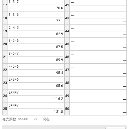
1=5=7
----
17
42
70.6
----
1=3=6
----
18
43
77.1
----
2=4=5
----
19
44
82.9
----
3=5=6
----
20
45
87.5
----
3=5=7
----
21
46
89.9
----
4=5=6
----
22
47
95.4
----
2=3=6
----
23
48
105.6
----
2=4=7
----
24
49
116.2
----
3=4=7
----
25
50
131.8
----
発売票数
35500
21:33現在