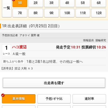
1R
2R
3R
4R
5R
6R
一覧
7R
8R
9R
10R
11R
12R
1R 出走表詳細（01月25日 2日目）
予想担当記者
アオケイ 粟野 健
情報提供
競輪研究
1
ハコ渡辺
発走予定
10:31
投票締切
10:26
Ａ級一般
レース
1着と2着1名は特選、その他は一般へ
勝ち上がり条件
【誘導員】渡辺 大剛 Ａ３
基本情報
予想/ギヤ比
連対率