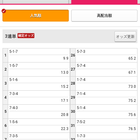
人気順
高配当順
3連単
確定オッズ
オッズ更新
5-1-7
5-7-3
1
26
9.9
65.2
1-5-7
5-7-4
2
27
13.0
67.1
5-1-6
1-7-4
3
28
15.2
73.0
7-3-4
7-1-4
4
29
17.1
75.2
7-4-3
5-1-4
5
30
20.8
75.6
1-5-6
7-5-2
6
31
22.3
76.5
7-3-5
1-7-3
7
32