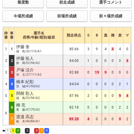
着度数
前走成績
選手コメント
今場所成績
前場所成績
前々場所成績
枠
車
選手名
競走得点
S
B
逃
捲
差
マ
番
番
府県/年齢/期別/級班
伊藤 奎
1
1
85.66
3
9
4
4
4
0
福 島/23/115/A1
伊藤 拓人
2
2
84.00
1
0
0
0
3
4
静 岡/33/94/A2
戸塚 涼介
3
3
82.88
0
19
9
0
0
0
埼 玉/27/111/A2
橋本 紀彰
4
4
84.04
0
0
0
0
2
1
茨 城/41/90/A2
関根 彰人
5
5
87.96
2
0
0
0
9
4
福 島/33/94/A2
柳 充
6
82.18
0
0
0
0
2
2
青 森/47/79/A2
6
渡邉 高志
7
89.20
4
0
0
0
9
2
栃 木/44/84/A1
1
5
6
2
3
7
4