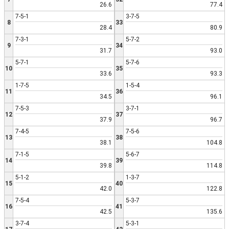
26.6
77.4
7-5-1
3-7-5
8
33
28.4
80.9
7-3-1
5-7-2
9
34
31.7
93.0
5-7-1
5-7-6
10
35
33.6
93.3
1-7-5
1-5-4
11
36
34.5
96.1
7-5-3
3-7-1
12
37
37.9
96.7
7-4-5
7-5-6
13
38
38.1
104.8
7-1-5
5-6-7
14
39
39.8
114.8
5-1-2
1-3-7
15
40
42.0
122.8
7-5-4
5-3-7
16
41
42.5
135.6
3-7-4
5-3-1