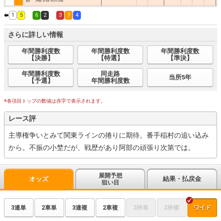
1
5
6
2
3
7
4
さらに詳しい情報
年間勝利度数
年間勝利度数
年間勝利度数
【決勝】
【特選】
【準決】
年間勝利度数
同走路
当所5年
【予選】
年間勝利度数
※各項目トップの数値は赤字で表示されます。
レース評
主導権争いとみて関東ラインの捲りに期待。番手稲村の追い込み
から。不振の小埜だが、戦歴があり阿部の頑張り次第では。
展開予想
オッズ
結果・払戻金
狙い目
3連単
2車単
3連複
2車複
2枠単
2枠複
ワイド