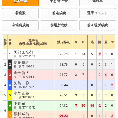
基本情報
予想/ギヤ比
連対率
着度数
前走成績
選手コメント
今場所成績
前場所成績
前々場所成績
枠
車
選手名
競走得点
S
B
逃
捲
差
マ
番
番
府県/年齢/期別/級班
阿部 架惟都
1
1
96.76
1
14
5
2
0
0
宮 城/22/115/S2
伊藤 健詞
2
2
98.79
0
0
0
0
3
1
石 川/51/68/S2
金子 哲大
3
3
98.77
3
7
1
0
4
0
埼 玉/33/95/S2
矢島 一弥
4
4
98.44
1
0
0
0
1
2
群 馬/36/92/S2
小埜 正義
5
5
96.51
3
0
0
0
3
0
千 葉/40/88/S2
下井 竜
6
94.82
7
20
16
2
2
0
三 重/27/117/S2
6
稲村 成浩
7
99.23
1
0
0
1
1
2
群 馬/50/69/S2