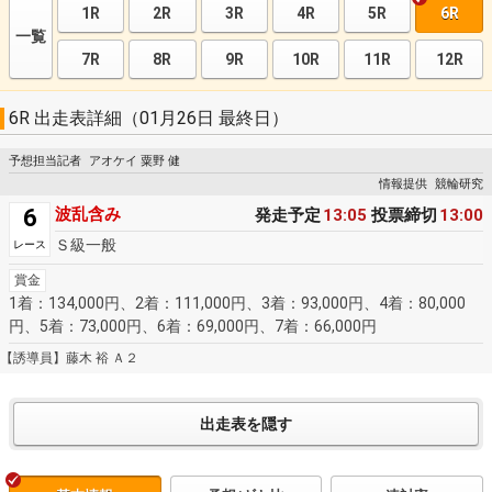
1R
2R
3R
4R
5R
6R
一覧
7R
8R
9R
10R
11R
12R
6R 出走表詳細（01月26日 最終日）
予想担当記者
アオケイ 粟野 健
情報提供
競輪研究
6
波乱含み
発走予定
13:05
投票締切
13:00
Ｓ級一般
レース
賞金
1着：134,000円、2着：111,000円、3着：93,000円、4着：80,000
円、5着：73,000円、6着：69,000円、7着：66,000円
【誘導員】藤木 裕 Ａ２