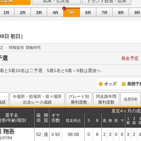
出走表
結果・払戻金
ドカント経過・結果
5R
1R
2R
3R
4R
6R
7R
8R
9R
09日 初日）
信之
情報提供
競輪研究
予選
発走予定
4着と5着10名は二予選、5着1名と6着～9着は選抜へ
オッズ
展開予
今場所・前場所・前々場所
グレード別
同走路年間
当所5年
成績
出走レース成績
勝利度数
勝利度数
直近4ヶ月の成
選手名
級
脚
ギヤ
1
2
府県/年齢/期別
班
質
倍数
競走得点
S
B
逃
捲
差
マ
着
着
 翔吾
S2
逃
3.92
98.08
0
8
2
3
0
0
3
2
/37/94