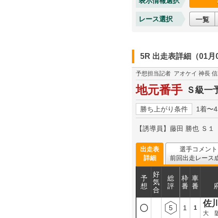
表示情報選択
レース選択
一覧
5R 出走表詳細（01月
予想担当記者
アオケイ 神長 
地元番手
Ｓ級一
勝ち上がり条件
1着〜
【誘導員】藤田 勝也 Ｓ１
出走表
選手コメント
詳細
前回出走レース
好
予
総
枠
車
気
想
評
番
番
合
佐川
5
1
1
大 阪