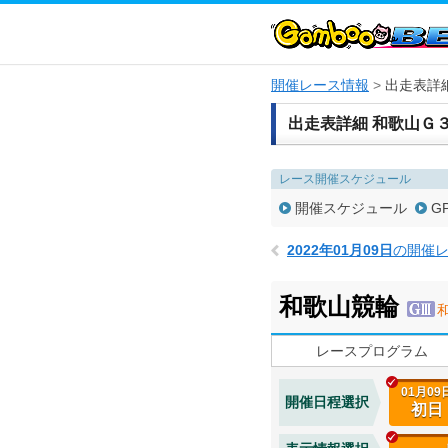
開催レース情報
出走表詳
出走表詳細 和歌山Ｇ
レース開催スケジュール
開催スケジュール
G
2022年01月09日
の開催
和歌山競輪
レースプログラム
01月09
開催日程選択
初日