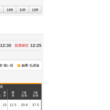
10R
11R
12R
12:30
12:25
投票締切
想･狙い目
結果･払戻金
績
3
着
勝
2連
3連
着
外
率
対率
対率
4
15
12.5
20.8
37.5