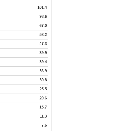
101.4
98.6
67.0
58.2
47.3
39.9
39.4
36.9
30.8
25.5
20.6
15.7
11.3
7.6