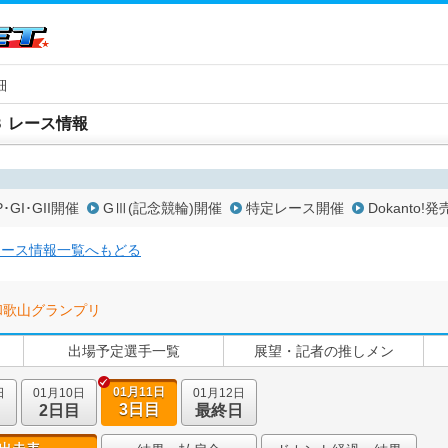
細
３ レース情報
P･GI･GII開催
GⅢ(記念競輪)開催
特定レース開催
Dokanto!発
レース情報一覧へもどる
和歌山グランプリ
出場予定選手一覧
展望・記者の推しメン
01月11日
日
01月10日
01月12日
3日目
2日目
最終日