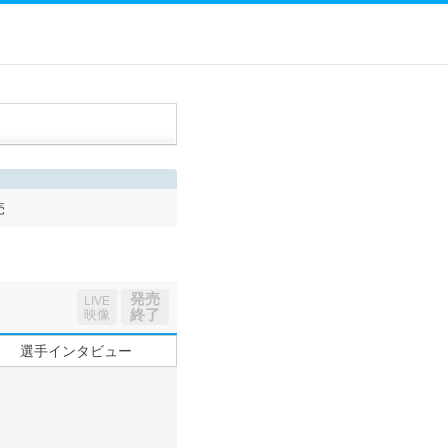
売
発売
LIVE
終了
映像
選手インタビュー