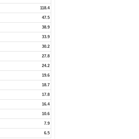
118.4
47.5
38.9
33.9
30.2
27.8
24.2
19.6
18.7
17.8
16.4
10.6
7.9
6.5