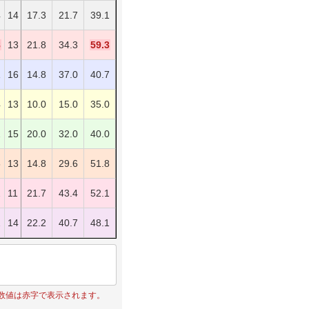
4
14
17.3
21.7
39.1
8
13
21.8
34.3
59.3
1
16
14.8
37.0
40.7
4
13
10.0
15.0
35.0
2
15
20.0
32.0
40.0
6
13
14.8
29.6
51.8
2
11
21.7
43.4
52.1
2
14
22.2
40.7
48.1
数値は赤字で表示されます。