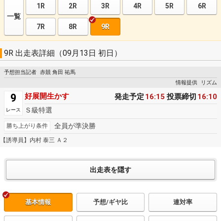
1R
2R
3R
4R
5R
6R
一覧
7R
8R
9R
9R 出走表詳細（09月13日 初日）
予想担当記者
赤競 角田 祐馬
情報提供
リズム
9
好展開生かす
発走予定
16:15
投票締切
16:10
Ｓ級特選
レース
全員が準決勝
勝ち上がり条件
【誘導員】内村 泰三 Ａ２
基本情報
予想/ギヤ比
連対率