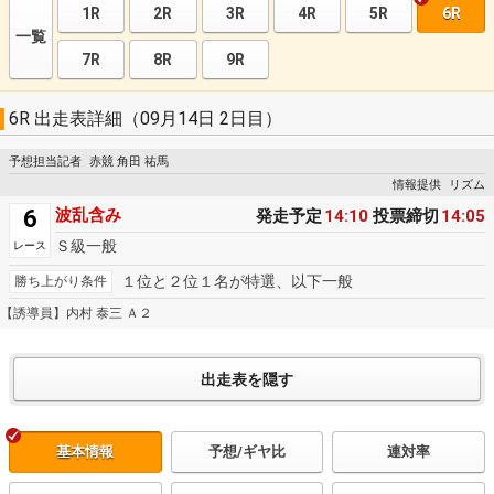
1R
2R
3R
4R
5R
6R
一覧
7R
8R
9R
6R 出走表詳細（09月14日 2日目）
予想担当記者
赤競 角田 祐馬
情報提供
リズム
6
波乱含み
発走予定
14:10
投票締切
14:05
Ｓ級一般
レース
１位と２位１名が特選、以下一般
勝ち上がり条件
【誘導員】内村 泰三 Ａ２
基本情報
予想/ギヤ比
連対率