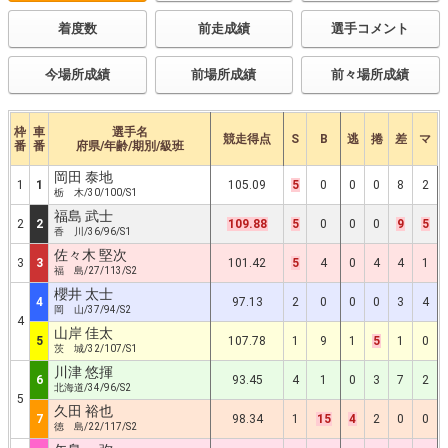
着度数
前走成績
選手コメント
今場所成績
前場所成績
前々場所成績
枠
車
選手名
競走得点
S
B
逃
捲
差
マ
番
番
府県/年齢/期別/級班
岡田 泰地
1
1
105.09
5
0
0
0
8
2
栃 木/30/100/S1
福島 武士
2
2
109.88
5
0
0
0
9
5
香 川/36/96/S1
佐々木 堅次
3
3
101.42
5
4
0
4
4
1
福 島/27/113/S2
櫻井 太士
4
97.13
2
0
0
0
3
4
岡 山/37/94/S2
4
山岸 佳太
5
107.78
1
9
1
5
1
0
茨 城/32/107/S1
川津 悠揮
6
93.45
4
1
0
3
7
2
北海道/34/96/S2
5
久田 裕也
7
98.34
1
15
4
2
0
0
徳 島/22/117/S2