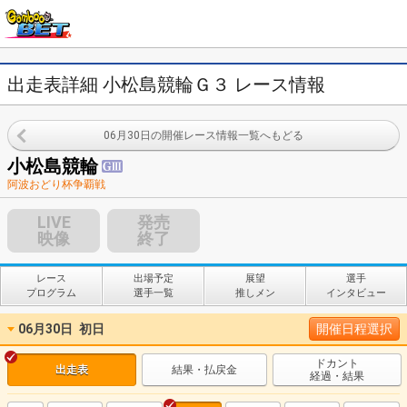
出走表詳細 小松島競輪Ｇ３ レース情報
06月30日の開催レース情報一覧へもどる
小松島競輪
阿波おどり杯争覇戦
LIVE
発売
映像
終了
レース
出場予定
展望
選手
プログラム
選手一覧
推しメン
インタビュー
06月30日
初日
開催日程選択
ドカント
出走表
結果・払戻金
経過・結果