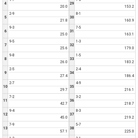
4
29
20.0
153.2
2-9
8-1
5
30
21.8
160.9
9-3
7-5
6
31
25.0
163.1
9-5
1-3
7
32
25.6
179.0
9-8
1-5
8
33
26.0
183.2
2-5
2-4
9
34
27.4
186.4
2-7
4-9
10
35
29.7
216.1
7-2
3-2
11
36
42.7
218.7
9-4
8-3
12
37
45.0
219.2
7-9
5-7
13
38
57.1
225.0