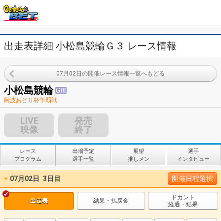
出走表詳細 小松島競輪Ｇ３ レース情報
07月02日の開催レース情報一覧へもどる
小松島競輪
阿波おどり杯争覇戦
LIVE
発売
映像
終了
レース
出場予定
展望
選手
プログラム
選手一覧
推しメン
インタビュー
07月02日
3日目
開催日程選択
ドカント
出走表
結果・払戻金
経過・結果