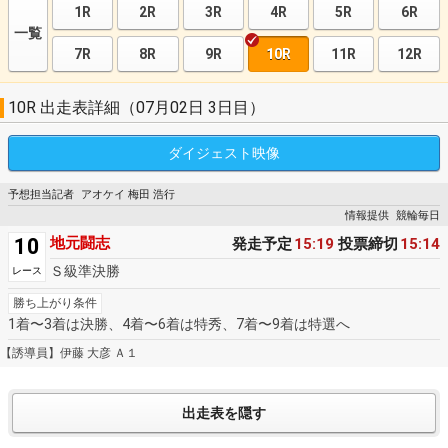
1R
2R
3R
4R
5R
6R
一覧
7R
8R
9R
10R
11R
12R
10R 出走表詳細（07月02日 3日目）
ダイジェスト
映像
予想担当記者
アオケイ 梅田 浩行
情報提供
競輪毎日
10
地元闘志
発走予定
15:19
投票締切
15:14
Ｓ級準決勝
レース
勝ち上がり条件
1着〜3着は決勝、4着〜6着は特秀、7着〜9着は特選へ
【誘導員】伊藤 大彦 Ａ１