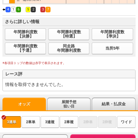
4
1
6
5
2
3
7
さらに詳しい情報
年間勝利度数
年間勝利度数
年間勝利度数
【決勝】
【特選】
【準決】
年間勝利度数
同走路
当所5年
【予選】
年間勝利度数
※各項目トップの数値は赤字で表示されます。
レース評
情報を取得できませんでした。
展開予想
オッズ
結果・払戻金
狙い目
3連単
2車単
3連複
2車複
2枠単
2枠複
ワイド