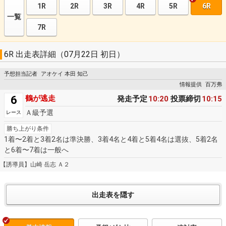
1R
2R
3R
4R
5R
6R
一覧
7R
6R 出走表詳細（07月22日 初日）
予想担当記者
アオケイ 本田 知己
情報提供
百万弗
6
鶴が逃走
発走予定
10:20
投票締切
10:15
Ａ級予選
レース
勝ち上がり条件
1着〜2着と3着2名は準決勝、3着4名と4着と5着4名は選抜、5着2名
と6着〜7着は一般へ
【誘導員】山崎 岳志 Ａ２