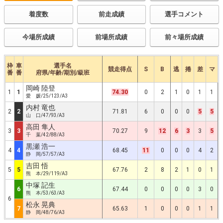
着度数
前走成績
選手コメント
今場所成績
前場所成績
前々場所成績
枠
車
選手名
競走得点
S
B
逃
捲
差
マ
番
番
府県/年齢/期別/級班
岡崎 陸登
1
1
74.30
0
2
1
0
1
1
愛 媛/25/123/A3
内村 竜也
2
2
71.81
6
0
0
0
5
5
山 口/47/93/A3
高田 隼人
3
3
70.27
9
12
6
3
3
5
千 葉/42/88/A3
黒瀬 浩一
4
4
68.45
11
0
0
0
4
2
静 岡/57/57/A3
吉田 悟
5
5
67.76
2
8
2
1
0
1
熊 本/29/119/A3
中塚 記生
6
67.44
0
0
0
0
3
0
熊 本/53/63/A3
6
松永 晃典
7
65.63
1
0
0
0
1
1
静 岡/48/76/A3