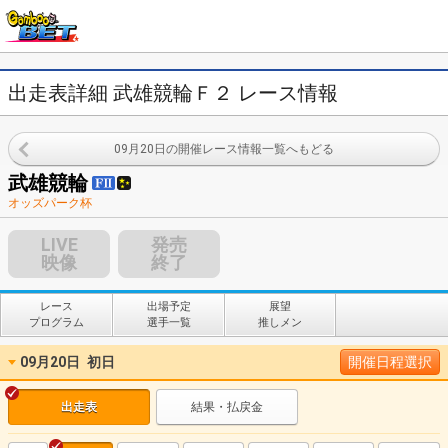
出走表詳細 武雄競輪Ｆ２ レース情報
09月20日の開催レース情報一覧へもどる
武雄競輪
オッズパーク杯
LIVE
発売
映像
終了
レース
出場予定
展望
プログラム
選手一覧
推しメン
09月20日
初日
開催日程選択
出走表
結果・払戻金