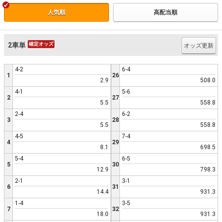
人気順
高配当順
2車単
確定オッズ
オッズ更新
4-2
6-4
1
26
2.9
508.0
4-1
5-6
2
27
5.5
558.8
2-4
6-2
3
28
5.5
558.8
4-5
7-4
4
29
8.1
698.5
5-4
6-5
5
30
12.9
798.3
2-1
3-1
6
31
14.4
931.3
1-4
3-5
7
32
18.0
931.3