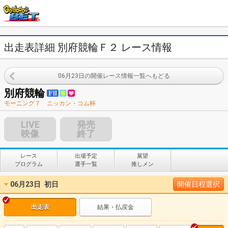
出走表詳細 別府競輪Ｆ２ レース情報
06月23日の開催レース情報一覧へもどる
別府競輪
モーニング７ ニッカン・コム杯
LIVE
発売
映像
終了
レース
出場予定
展望
プログラム
選手一覧
推しメン
06月23日
初日
開催日程選択
出走表
結果・払戻金