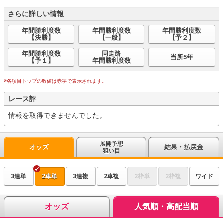
さらに詳しい情報
年間勝利度数
年間勝利度数
年間勝利度数
【決勝】
【一般】
【予２】
年間勝利度数
同走路
当所5年
【予１】
年間勝利度数
※各項目トップの数値は赤字で表示されます。
レース評
情報を取得できませんでした。
展開予想
オッズ
結果・払戻金
狙い目
3連単
2車単
3連複
2車複
2枠単
2枠複
ワイド
オッズ
人気順・高配当順