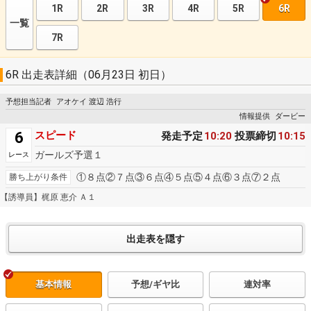
1R
2R
3R
4R
5R
6R
一覧
7R
6R 出走表詳細（06月23日 初日）
予想担当記者
アオケイ 渡辺 浩行
情報提供
ダービー
6
スピード
発走予定
10:20
投票締切
10:15
ガールズ予選１
レース
①８点②７点③６点④５点⑤４点⑥３点⑦２点
勝ち上がり条件
【誘導員】梶原 恵介 Ａ１
基本情報
予想/ギヤ比
連対率