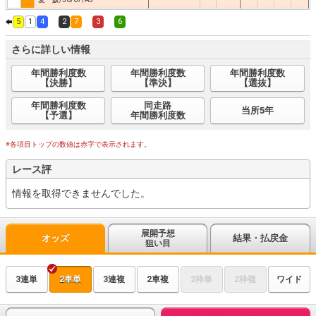
5
1
4
2
7
3
6
さらに詳しい情報
年間勝利度数
年間勝利度数
年間勝利度数
【決勝】
【準決】
【選抜】
年間勝利度数
同走路
当所5年
【予選】
年間勝利度数
※各項目トップの数値は赤字で表示されます。
レース評
情報を取得できませんでした。
展開予想
オッズ
結果・払戻金
狙い目
3連単
2車単
3連複
2車複
2枠単
2枠複
ワイド