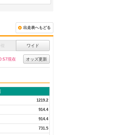
出走表へもどる
枠複
ワイド
10:57現在
オッズ更新
順
1219.2
914.4
914.4
731.5