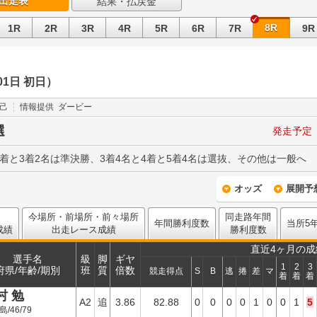
出走表
結果・払戻金
8R
1R
2R
3R
4R
5R
6R
7R
9R
01日 初日）
知己
情報提供
ダービー
選
発走予定
2着と3着2名は準決勝、3着4名と4着と5着4名は選抜、その他は一般へ
オッズ
展開予
今場所・前場所・前々場所
同走路年間
年間勝利度数
当所5
成績
出走レース成績
勝利度数
直近4ヶ月の成
選手名
級
脚
ギヤ
1
2
3
府県/年齢/期別
班
質
倍数
競走得点
S
B
逃
捲
差
マ
着
着
着
村 勉
A2
追
3.86
82.88
0
0
0
0
1
0
0
1
5
/46/79