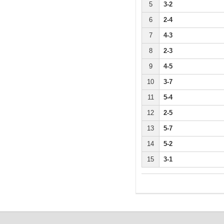
5
3-2
6
2-4
7
4-3
8
2-3
9
4-5
10
3-7
11
5-4
12
2-5
13
5-7
14
5-2
15
3-1
16
2-6
17
4-7
18
5-1
19
2-7