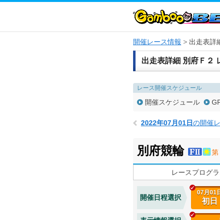
開催レース情報
出走表詳
出走表詳細 別府Ｆ２ 
レース開催スケジュール
開催スケジュール
G
2022年07月01日
の開催
別府競輪
第
レースプログラ
07月01
開催日程選択
初日