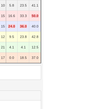
10
5.8
23.5
41.1
15
16.6
33.3
50.0
15
24.0
36.0
40.0
12
9.5
23.8
42.8
21
4.1
4.1
12.5
17
0.0
18.5
37.0