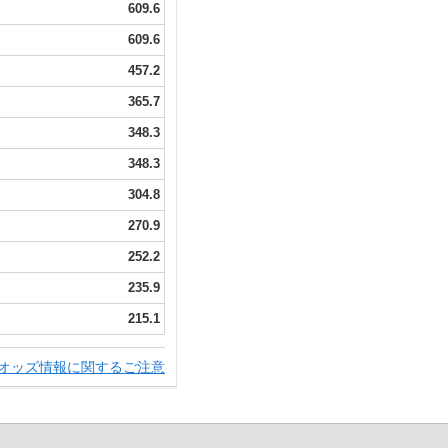
609.6
609.6
457.2
365.7
348.3
348.3
304.8
270.9
252.2
235.9
215.1
187.5
オッズ情報に関するご注意
182.8
162.5
152.4