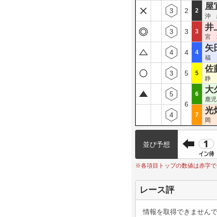
屋
3
2
2
沖 縄
井
3
3
3
宮 城
矢
4
4
4
福 岡
佐
3
5
5
静 岡
大
5
6
鹿児島
6
光
4
7
岡 山
並び予想
※各項目トップの数値は赤字で
レース評
情報を取得できません