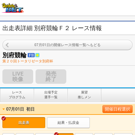
出走表詳細 別府競輪Ｆ２ レース情報
07月01日の開催レース情報一覧へもどる
別府競輪
第２０回トータリゼータ別府杯
LIVE
発売
映像
終了
レース
出場予定
展望
プログラム
選手一覧
推しメン
07月01日
初日
開催日程選択
出走表
結果・払戻金