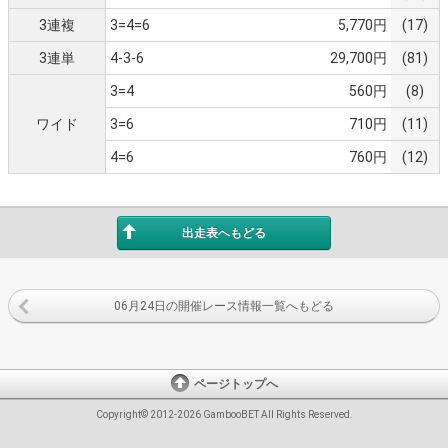
3連複
3=4=6
5,770円
(17)
3連単
4-3-6
29,700円
(81)
3=4
560円
(8)
ワイド
3=6
710円
(11)
4=6
760円
(12)
出走表へもどる
06月24日の開催レース情報一覧へもどる
ページトップへ
Copyright© 2012-2026 GambooBET All Rights Reserved.