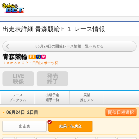
出走表詳細 青森競輪Ｆ１ レース情報
06月24日の開催レース情報一覧へもどる
青森競輪
ＪｏｍｏｎＧＰ・日刊スポーツ杯
LIVE
発売
映像
終了
レース
出場予定
展望
プログラム
選手一覧
推しメン
06月24日
2日目
開催日程選択
出走表
結果・払戻金