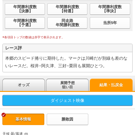
年間勝利度数
年間勝利度数
年間勝利度数
【決勝】
【特選】
【準決】
年間勝利度数
同走路
当所5年
【予選】
年間勝利度数
※各項目トップの数値は赤字で表示されます。
レース評
本郷のスピード捲りに期待した。マークは川崎だが別線も差のな
いレースだ。桜井−阿久津、三好−栗田も展開ひとつ。
展開予想
オッズ
結果・払戻金
狙い目
ダイジェスト
映像
基本情報
勝敗因
天候 曇
/
風速 -m