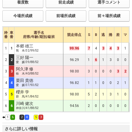
着度数
前走成績
選手コメント
今場所成績
前場所成績
前々場所成績
枠
車
選手名
競走得点
S
B
逃
捲
差
マ
番
番
府県/年齢/期別/級班
本郷 雄三
1
1
99.96
7
4
3
4
3
1
熊 本/32/99/S2
三好 陽一
2
2
96.29
1
6
1
3
0
0
愛 媛/39/88/S2
阿久津 修
3
3
98.00
3
0
0
0
3
2
栃 木/40/88/S2
栗田 貴徳
4
4
96.82
1
1
0
0
2
1
愛 媛/37/93/S2
櫻井 学
5
5
98.00
5
2
1
3
1
0
群 馬/41/84/S2
川崎 健次
6
6
94.56
2
0
0
0
0
0
神奈川/41/88/S2
1
6
2
4
5
3
さらに詳しい情報