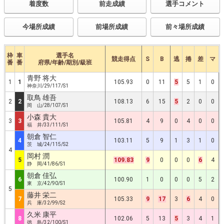
着度数
前走成績
選手コメント
今場所成績
前場所成績
前々場所成績
枠
車
選手名
競走得点
S
B
逃
捲
差
マ
番
番
府県/年齢/期別/級班
青野 将大
1
1
105.93
0
11
5
5
1
0
神奈川/29/117/S1
取鳥 雄吾
2
2
108.13
6
15
5
2
0
0
岡 山/28/107/S1
小森 貴大
3
3
105.81
4
9
0
4
0
0
福 井/33/111/S1
朝倉 智仁
4
103.11
5
9
1
3
1
0
茨 城/24/115/S2
4
岡村 潤
5
109.83
9
0
0
0
6
4
静 岡/41/86/S1
朝倉 佳弘
6
100.90
1
0
0
0
5
2
東 京/42/90/S1
5
藤井 栄二
7
105.33
9
17
3
6
4
0
兵 庫/32/99/S2
久米 康平
8
102.06
5
13
5
3
4
1
徳 島/32/100/S1