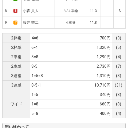
小森 貴大
8
3
３/４車輪
11.3
S
藤井 栄二
9
7
４車身
11.8
2枠複
4=6
700円
(3)
2枠単
6-4
1,320円
(5)
2車複
5=8
1,290円
(4)
2車単
8-5
2,730円
(7)
3連複
1=5=8
1,310円
(3)
3連単
8-5-1
10,710円
(31)
1=5
340円
(3)
ワイド
1=8
660円
(8)
5=8
400円
(4)
戦い終わって