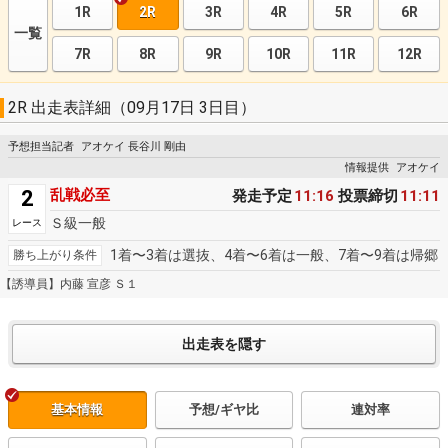
1R
2R
3R
4R
5R
6R
一覧
7R
8R
9R
10R
11R
12R
2R 出走表詳細（09月17日 3日目）
予想担当記者
アオケイ 長谷川 剛由
情報提供
アオケイ
2
乱戦必至
発走予定
11:16
投票締切
11:11
Ｓ級一般
レース
1着〜3着は選抜、4着〜6着は一般、7着〜9着は帰郷
勝ち上がり条件
【誘導員】内藤 宣彦 Ｓ１
基本情報
予想/ギヤ比
連対率