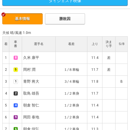
ダイジェスト
映像
基本情報
勝敗因
天候 晴
/
風速 1.0m
車
決ま
着
選手名
着差
上り
S/B
番
り手
久米 康平
1
8
11.4
差
岡村 潤
2
5
１/８車輪
11.7
差
青野 将大
3
1
３/４車輪
11.8
B
取鳥 雄吾
4
2
１/２車身
11.7
朝倉 智仁
5
4
１/２車身
11.4
岡田 泰地
6
9
１/２車身
11.4
朝倉 佳弘
7
6
１/２車身
11.3