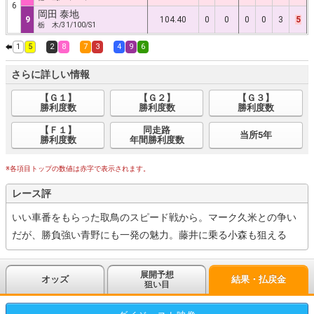
6
岡田 泰地
9
104.40
0
0
0
0
3
5
栃 木/31/100/S1
1
5
2
8
7
3
4
9
6
さらに詳しい情報
【Ｇ１】
【Ｇ２】
【Ｇ３】
勝利度数
勝利度数
勝利度数
【Ｆ１】
同走路
当所5年
勝利度数
年間勝利度数
※各項目トップの数値は赤字で表示されます。
レース評
いい車番をもらった取鳥のスピード戦から。マーク久米との争い
だが、勝負強い青野にも一発の魅力。藤井に乗る小森も狙える
展開予想
オッズ
結果・払戻金
狙い目