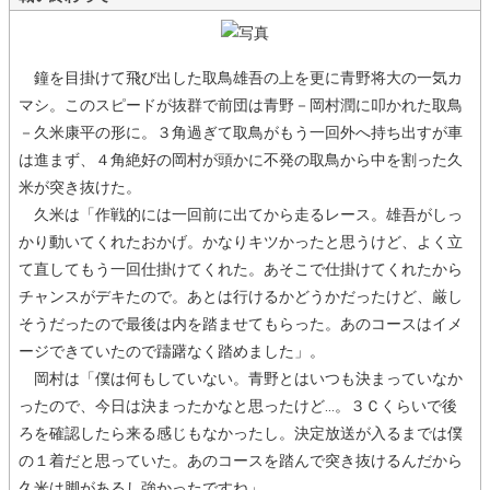
鐘を目掛けて飛び出した取鳥雄吾の上を更に青野将大の一気カ
マシ。このスピードが抜群で前団は青野－岡村潤に叩かれた取鳥
－久米康平の形に。３角過ぎて取鳥がもう一回外へ持ち出すが車
は進まず、４角絶好の岡村が頭かに不発の取鳥から中を割った久
米が突き抜けた。
久米は「作戦的には一回前に出てから走るレース。雄吾がしっ
かり動いてくれたおかげ。かなりキツかったと思うけど、よく立
て直してもう一回仕掛けてくれた。あそこで仕掛けてくれたから
チャンスがデキたので。あとは行けるかどうかだったけど、厳し
そうだったので最後は内を踏ませてもらった。あのコースはイメ
ージできていたので躊躇なく踏めました」。
岡村は「僕は何もしていない。青野とはいつも決まっていなか
ったので、今日は決まったかなと思ったけど…。３Ｃくらいで後
ろを確認したら来る感じもなかったし。決定放送が入るまでは僕
の１着だと思っていた。あのコースを踏んで突き抜けるんだから
久米は脚があるし強かったですね」。