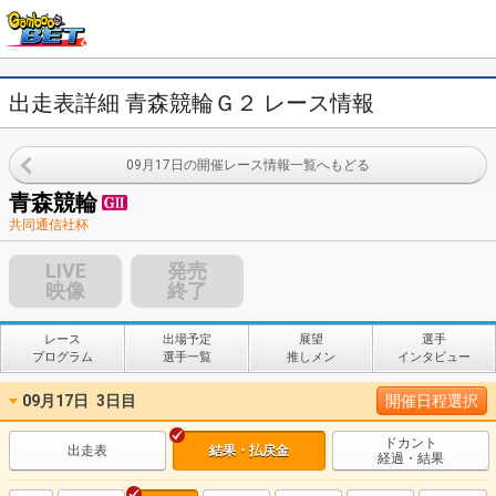
出走表詳細 青森競輪Ｇ２ レース情報
09月17日の開催レース情報一覧へもどる
青森競輪
共同通信社杯
LIVE
発売
映像
終了
レース
出場予定
展望
選手
プログラム
選手一覧
推しメン
インタビュー
09月17日
3日目
開催日程選択
ドカント
出走表
結果・払戻金
経過・結果