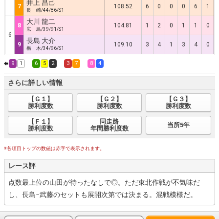
井上 昌己
7
108.52
6
0
0
0
6
1
長 崎/44/86/S1
大川 龍二
8
104.81
1
2
0
1
1
0
広 島/39/91/S1
6
長島 大介
9
109.10
3
4
1
3
4
0
栃 木/34/96/S1
9
1
6
5
2
3
7
8
4
さらに詳しい情報
【Ｇ１】
【Ｇ２】
【Ｇ３】
勝利度数
勝利度数
勝利度数
【Ｆ１】
同走路
当所5年
勝利度数
年間勝利度数
※各項目トップの数値は赤字で表示されます。
レース評
点数最上位の山田が待ったなしで◎。ただ東北作戦が不気味だ
し、長島−武藤のセットも展開次第では決まる。混戦模様だ。