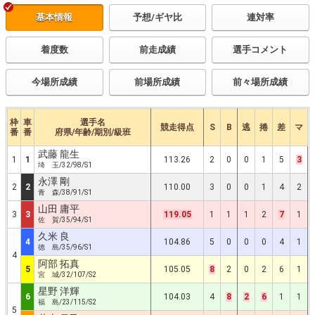
基本情報
予想/ギヤ比
連対率
着度数
前走成績
選手コメント
今場所成績
前場所成績
前々場所成績
枠
車
選手名
競走得点
S
B
逃
捲
差
マ
番
番
府県/年齢/期別/級班
武藤 龍生
1
1
113.26
2
0
0
1
5
3
埼 玉/32/98/S1
永澤 剛
2
2
110.00
3
0
0
1
4
2
青 森/38/91/S1
山田 庸平
3
3
119.05
1
1
1
2
7
1
佐 賀/35/94/S1
久米 良
4
104.86
5
0
0
0
4
1
徳 島/35/96/S1
4
阿部 拓真
5
105.05
8
2
0
2
6
1
宮 城/32/107/S2
星野 洋輝
6
104.03
4
8
2
6
1
1
福 島/23/115/S2
5