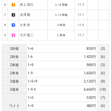
井上 昌己
6
7
１/８車輪
11.2
永澤 剛
7
2
１/４車輪
11.1
久米 良
8
4
３車身
11.5
大川 龍二
9
8
１車身
11.7
2枠複
1=6
850円
(3)
2枠単
1-6
1,420円
(6)
2車複
1=9
980円
(3)
2車単
1-9
1,600円
(6)
3連複
1=5=9
2,120円
(8)
3連単
1-9-5
6,660円
(18)
1=5
530円
(7)
ワイド
1=9
480円
(6)