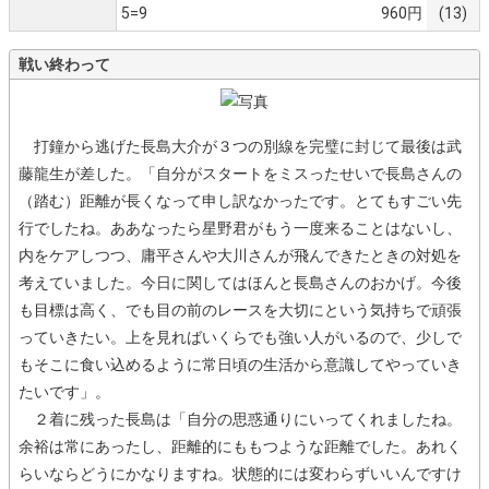
5=9
960円
(13)
戦い終わって
打鐘から逃げた長島大介が３つの別線を完璧に封じて最後は武
藤龍生が差した。「自分がスタートをミスったせいで長島さんの
（踏む）距離が長くなって申し訳なかったです。とてもすごい先
行でしたね。ああなったら星野君がもう一度来ることはないし、
内をケアしつつ、庸平さんや大川さんが飛んできたときの対処を
考えていました。今日に関してはほんと長島さんのおかげ。今後
も目標は高く、でも目の前のレースを大切にという気持ちで頑張
っていきたい。上を見ればいくらでも強い人がいるので、少しで
もそこに食い込めるように常日頃の生活から意識してやっていき
たいです」。
２着に残った長島は「自分の思惑通りにいってくれましたね。
余裕は常にあったし、距離的にももつような距離でした。あれく
らいならどうにかなりますね。状態的には変わらずいいんですけ