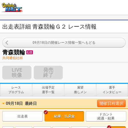
出走表詳細 青森競輪Ｇ２ レース情報
09月18日の開催レース情報一覧へもどる
青森競輪
共同通信社杯
LIVE
発売
映像
終了
レース
出場予定
展望
選手
プログラム
選手一覧
推しメン
インタビュー
09月18日
最終日
開催日程選択
ドカント
出走表
結果・払戻金
経過・結果