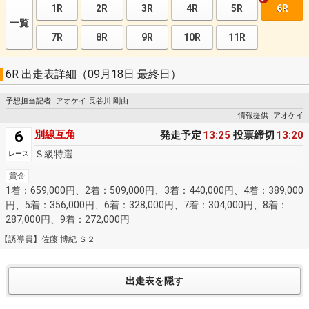
1R
2R
3R
4R
5R
6R
一覧
7R
8R
9R
10R
11R
6R 出走表詳細（09月18日 最終日）
予想担当記者
アオケイ 長谷川 剛由
情報提供
アオケイ
6
別線互角
発走予定
13:25
投票締切
13:20
Ｓ級特選
レース
賞金
1着：659,000円、2着：509,000円、3着：440,000円、4着：389,000
円、5着：356,000円、6着：328,000円、7着：304,000円、8着：
287,000円、9着：272,000円
【誘導員】佐藤 博紀 Ｓ２