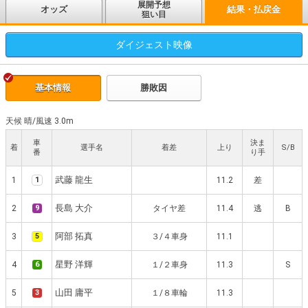
展開予想
オッズ
結果・払戻金
狙い目
ダイジェスト
映像
基本情報
勝敗因
天候 晴
/
風速 3.0m
車
決ま
着
選手名
着差
上り
S/B
番
り手
武藤 龍生
1
1
11.2
差
長島 大介
2
9
タイヤ差
11.4
逃
B
阿部 拓真
3
5
３/４車身
11.1
星野 洋輝
4
6
１/２車身
11.3
S
山田 庸平
5
3
１/８車輪
11.3