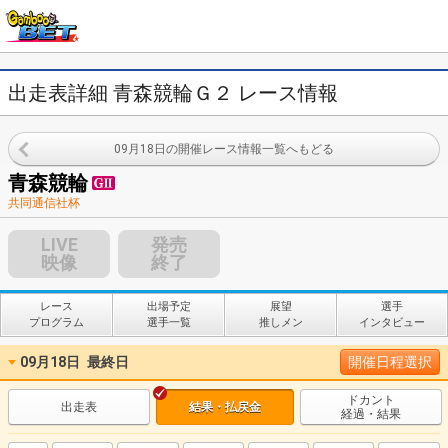
出走表詳細 青森競輪Ｇ２ レース情報
09月18日の開催レース情報一覧へもどる
青森競輪
共同通信社杯
LIVE
発売
映像
終了
レース
出場予定
展望
選手
プログラム
選手一覧
推しメン
インタビュー
09月18日
最終日
開催日程選択
ドカント
出走表
結果・払戻金
経過・結果