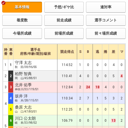
基本情報
予想/ギヤ比
連対率
着度数
前走成績
選手コメント
今場所成績
前場所成績
前々場所成績
枠
車
選手名
競走得点
S
B
逃
捲
差
マ
番
番
府県/年齢/期別/級班
守澤 太志
1
1
114.52
1
0
0
0
4
0
秋 田/38/96/SS
柏野 智典
2
2
110.41
4
0
0
0
5
4
岡 山/45/88/S1
北井 佑季
3
3
112.84
2
24
18
4
0
0
神奈川/33/119/S1
坂井 洋
4
110.34
2
7
1
5
3
2
栃 木/28/115/S1
4
桑原 大志
5
112.25
0
0
0
0
5
2
山 口/47/80/S1
川口 公太朗
6
106.79
0
0
0
0
13
2
岐 阜/33/98/S2
5