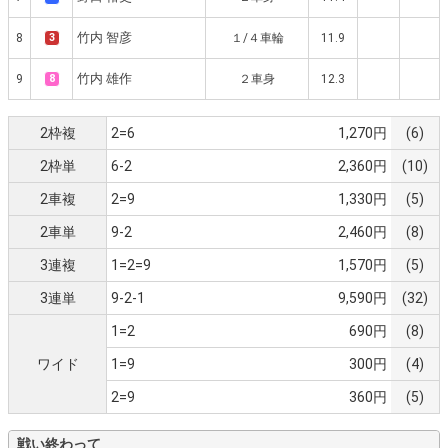
竹内 智彦
8
3
１/４車輪
11.9
竹内 雄作
9
8
２車身
12.3
2枠複
2=6
1,270円
(6)
2枠単
6-2
2,360円
(10)
2車複
2=9
1,330円
(5)
2車単
9-2
2,460円
(8)
3連複
1=2=9
1,570円
(5)
3連単
9-2-1
9,590円
(32)
1=2
690円
(8)
ワイド
1=9
300円
(4)
2=9
360円
(5)
戦い終わって