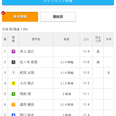
ダイジェスト
映像
基本情報
勝敗因
天候 晴
/
風速 1.0m
車
決ま
着
選手名
着差
上り
S/B
番
り手
井上 昌己
1
9
11.4
差
佐々木 悠葵
2
2
３/４車輪
11.0
捲
町田 太我
3
1
１/４車輪
11.5
B
小川 勇介
4
5
１/２車身
11.3
岡村 潤
5
6
２車身
11.1
森田 優弥
6
7
３/４車身
11.4
野口 裕史
7
4
２車身
11.4