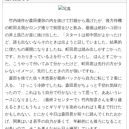
竹内雄作が森田優弥の内を抜けて打鐘から逃げたが、後方待機
の町田太我がロング捲りで前団をひと飲み。最後は絶好ハコ回り
の井上昌己が楽に抜け出した。「スタートは前中団がよかったけ
ど、誰も出ないならそのときは出ようと話していました。結果的
に僕たちの展開になりましたね。町田君は踏み出しがすごかった
です。カカりきっている上を行ってしまったし、ほんとすごかっ
た。こうやって付いてみて分かったけど、町田君は先行の方がタ
レないイメージ。先行したときの方が強いですね」。
森田を捨てた佐々木悠葵が最終バックから自力に転じて２着に
入る。「けっこう冷静でしたね。森田君がちょっと千切れ気味だ
ったので、これはもう自分で行かないとって思って、ああいうレ
ースになりました。（最終２センターで）竹内智彦さんを乗り越
えるときにもうちょっとギリギリを攻められれば１着まで行けた
かもしれない。とにかく今日は森田君が前々に踏んでくれたおか
げ。関東はいま若手の自力が多くて、年齢的にも後ろになること
が多いので、そこを考えながら日々練習しています」。