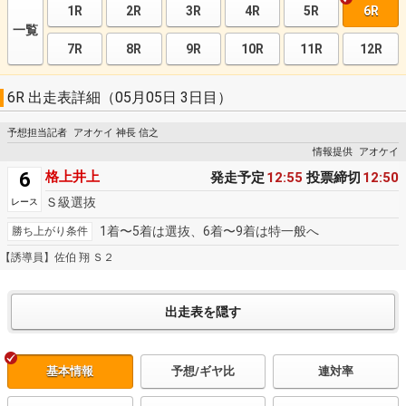
1R
2R
3R
4R
5R
6R
一覧
7R
8R
9R
10R
11R
12R
6R 出走表詳細（05月05日 3日目）
予想担当記者
アオケイ 神長 信之
情報提供
アオケイ
6
格上井上
発走予定
12:55
投票締切
12:50
Ｓ級選抜
レース
1着〜5着は選抜、6着〜9着は特一般へ
勝ち上がり条件
【誘導員】佐伯 翔 Ｓ２
基本情報
予想/ギヤ比
連対率