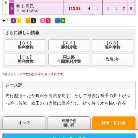
6
井上 昌己
9
113.88
4
0
0
2
7
0
長 崎/42/86/S1
1
9
5
7
2
8
3
4
6
さらに詳しい情報
【Ｇ１】
【Ｇ２】
【Ｇ３】
勝利度数
勝利度数
勝利度数
【Ｆ１】
同走路
当所5年
勝利度数
年間勝利度数
※各項目トップの数値は赤字で表示されます。
レース評
先行型揃ったが町田が混戦を制す。そして最後は番手の井上がぶ
っ差し首位。森田の自力戦は僅差だし、続く佐々木も怖い存在
展開予想
オッズ
結果・払戻金
狙い目