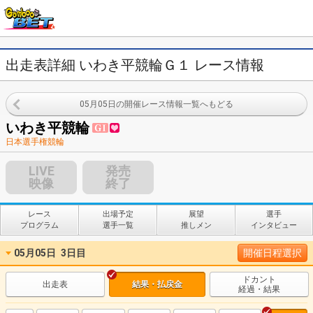
出走表詳細 いわき平競輪Ｇ１ レース情報
05月05日の開催レース情報一覧へもどる
いわき平競輪
日本選手権競輪
LIVE
発売
映像
終了
レース
出場予定
展望
選手
プログラム
選手一覧
推しメン
インタビュー
05月05日
3日目
開催日程選択
ドカント
出走表
結果・払戻金
経過・結果