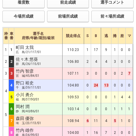
着度数
前走成績
選手コメント
今場所成績
前場所成績
前々場所成績
枠
車
選手名
競走得点
S
B
逃
捲
差
マ
番
番
府県/年齢/期別/級班
町田 太我
1
1
110.23
1
17
9
1
0
0
広 島/21/117/S1
佐々木 悠葵
2
2
106.80
2
4
4
3
0
0
群 馬/26/115/S1
竹内 智彦
3
3
107.11
3
0
0
0
2
7
宮 城/45/84/S1
野口 裕史
4
104.80
0
24
13
0
0
0
千 葉/39/111/S1
4
小川 勇介
5
109.53
0
0
0
1
4
4
福 岡/37/90/S1
岡村 潤
6
103.14
0
0
0
1
1
1
静 岡/40/86/S1
5
森田 優弥
7
108.94
6
11
4
5
1
0
埼 玉/23/113/S1
竹内 雄作
8
104.00
1
16
7
2
0
0
岐 阜/34/99/S1