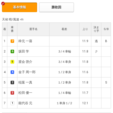
基本情報
勝敗因
天候 晴
/
風速 -m
車
決ま
着
選手名
着差
上り
S/B
番
り手
枠元 一葵
1
7
11.9
逃
B
坂田 学
2
6
３/４車輪
11.8
ク
渡会 啓介
3
5
３/４車身
11.8
金子 周一郎
4
4
１/２車身
11.6
稲葉 一真
5
2
１/２車身
11.8
S
松田 優一
6
3
１/４車輪
11.7
能代谷 元
7
1
１車身１/２
12.1