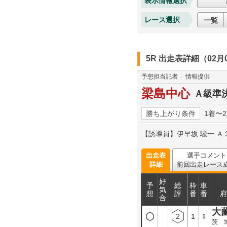
表示情報選択
レース選択
一覧
5R 出走表詳細（02月
予想担当記者
情報提供
梁島中心
Ａ級準
勝ち上がり条件
1着〜
【誘導員】伊早坂 駿一 Ａ
出走表
選手コメント
詳細
前回出走レース
好
予
総
枠
車
気
想
評
番
番
府
合
大薗
2
1
1
茨 城