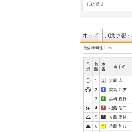
には警戒
オッズ
展開予想・
天候 晴
/
風速 1.0m
予
着
車
選手名
想
順
番
1
大薗 宏
1
2
梁島 邦友
4
3
黒崎 直行
6
4
根藤 浩二
3
5
今藤 康裕
2
6
佐藤 和典
5