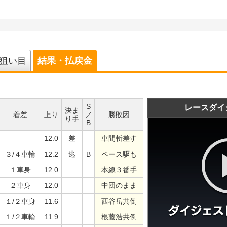
狙い目
結果・払戻金
S
レースダイ
決ま
着差
上り
／
勝敗因
り手
B
12.0
差
車間斬差す
３/４車輪
12.2
逃
B
ペース駆も
１車身
12.0
本線３番手
２車身
12.0
中団のまま
１/２車身
11.6
西谷岳共倒
１/２車輪
11.9
根藤浩共倒