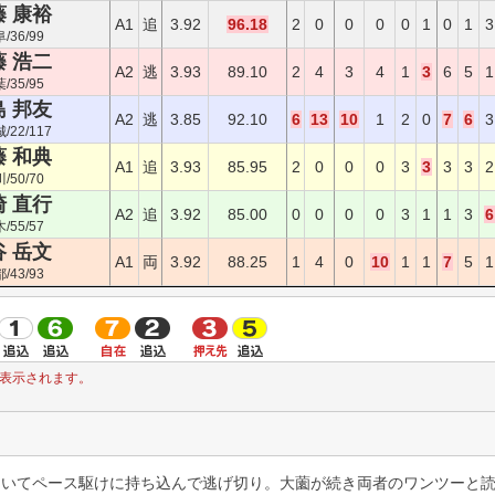
藤 康裕
A1
追
3.92
96.18
2
0
0
0
0
1
0
1
3
/36/99
藤 浩二
A2
逃
3.93
89.10
2
4
3
4
1
3
6
5
1
/35/95
島 邦友
A2
逃
3.85
92.10
6
13
10
1
2
0
7
6
3
/22/117
藤 和典
A1
追
3.93
85.95
2
0
0
0
3
3
3
3
2
/50/70
崎 直行
A2
追
3.92
85.00
0
0
0
0
3
1
1
3
6
/55/57
谷 岳文
A1
両
3.92
88.25
1
4
0
10
1
1
7
5
1
/43/93
表示されます。
叩いてペース駆けに持ち込んで逃げ切り。大薗が続き両者のワンツーと