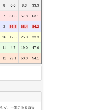
8
0.0
8.3
33.3
7
31.5
57.8
63.1
3
36.8
68.4
84.2
16
12.5
25.0
33.3
11
4.7
19.0
47.6
11
29.1
50.0
54.1
読むが、一撃力ある西谷