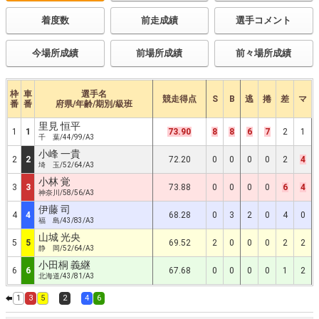
着度数
前走成績
選手コメント
今場所成績
前場所成績
前々場所成績
枠
車
選手名
競走得点
S
B
逃
捲
差
マ
番
番
府県/年齢/期別/級班
里見 恒平
1
1
73.90
8
8
6
7
2
1
千 葉/44/99/A3
小峰 一貴
2
2
72.20
0
0
0
0
2
4
埼 玉/52/64/A3
小林 覚
3
3
73.88
0
0
0
0
6
4
神奈川/58/56/A3
伊藤 司
4
4
68.28
0
3
2
0
4
0
福 島/43/83/A3
山城 光央
5
5
69.52
2
0
0
0
2
2
静 岡/52/64/A3
小田桐 義継
6
6
67.68
0
0
0
0
1
2
北海道/43/81/A3
1
3
5
2
4
6