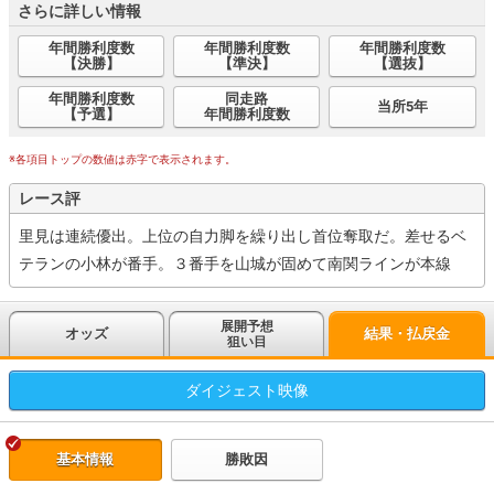
さらに詳しい情報
年間勝利度数
年間勝利度数
年間勝利度数
【決勝】
【準決】
【選抜】
年間勝利度数
同走路
当所5年
【予選】
年間勝利度数
※各項目トップの数値は赤字で表示されます。
レース評
里見は連続優出。上位の自力脚を繰り出し首位奪取だ。差せるベ
テランの小林が番手。３番手を山城が固めて南関ラインが本線
展開予想
オッズ
結果・払戻金
狙い目
ダイジェスト
映像
基本情報
勝敗因