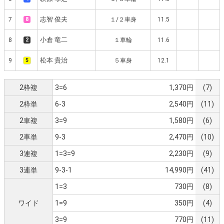
志智 俊夫
7
8
１/２車身
11.5
小倉 竜二
8
2
１車輪
11.6
松本 貴治
9
5
５車身
12.1
2枠複
3=6
1,370円
(7)
2枠単
6-3
2,540円
(11)
2車複
3=9
1,580円
(6)
2車単
9-3
2,470円
(10)
3連複
1=3=9
2,230円
(9)
3連単
9-3-1
14,990円
(41)
1=3
730円
(8)
ワイド
1=9
350円
(4)
3=9
770円
(11)