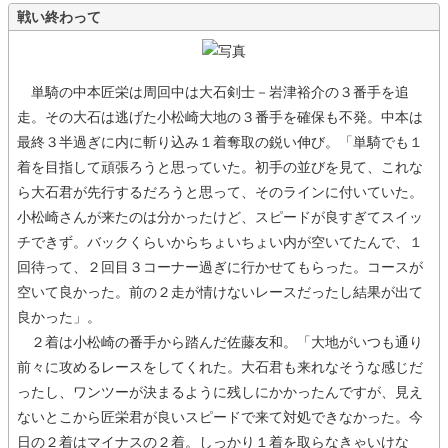
戦い終わって
単騎の中本匠栄は周回中は大石剣士－岩津裕介の３番手を追
走。その大石は逃げた小松崎大地の３番手を確保も不発。中本は
最終３半過ぎに内に斬り込み１着奪取の鋭い伸び。「単騎でも１
着を目指して頑張ろうと思っていた。初手の並びを見て、これな
ら大石君が先行するだろうと思って、そのラインに付いていた。
小松崎さんが来たのは分かったけど、スピードが良すぎてスイッ
チできず。バックくらいからちょいちょい内が空いてたんで、１
回待って、２回目３コーナー過ぎに行かせてもらった。コースが
空いて良かった。前の２走が情けないレースだったし結果が出て
良かった」。
２着は小松崎の番手から踏んだ佐藤友和。「大地がいつも通り
前々に攻めるレースをしてくれた。大石君も来れなそうな感じだ
ったし、ワンツーが決まるように残しにかかったんですが、見え
ないとこから匠栄君が良いスピードで来て対処できなかった。今
日の２着はマイナスの２着。しっかり１着を取らなきゃいけな