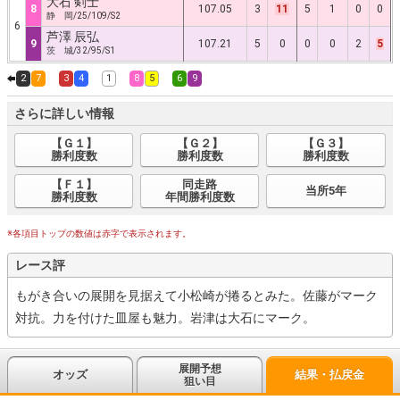
大石 剣士
8
107.05
3
11
5
1
0
0
静 岡/25/109/S2
6
芦澤 辰弘
9
107.21
5
0
0
0
2
5
茨 城/32/95/S1
2
7
3
4
1
8
5
6
9
さらに詳しい情報
【Ｇ１】
【Ｇ２】
【Ｇ３】
勝利度数
勝利度数
勝利度数
【Ｆ１】
同走路
当所5年
勝利度数
年間勝利度数
※各項目トップの数値は赤字で表示されます。
レース評
もがき合いの展開を見据えて小松崎が捲るとみた。佐藤がマーク
対抗。力を付けた皿屋も魅力。岩津は大石にマーク。
展開予想
オッズ
結果・払戻金
狙い目