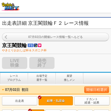
出走表詳細 京王閣競輪Ｆ２ レース情報
07月02日の開催レース情報一覧へもどる
京王閣競輪
やきとりおおしば杯＆スポニチ杯
LIVE
発売
映像
終了
レース
出場予定
展望
プログラム
選手一覧
推しメン
07月02日
初日
開催日程選択
ドカント
出走表
結果・払戻金
経過・結果