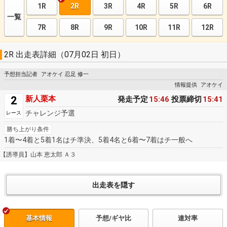
1R
2R
3R
4R
5R
6R
一覧
7R
8R
9R
10R
11R
12R
2R 出走表詳細（07月02日 初日）
予想担当記者
アオケイ 忍足 修一
情報提供
アオケイ
2
新人栗本
発走予定
15:46
投票締切
15:41
チャレンジ予選
レース
勝ち上がり条件
1着〜4着と5着1名はチ準決、5着4名と6着〜7着はチ一般へ
【誘導員】山本 恵太郎 Ａ３
基本情報
予想/ギヤ比
連対率