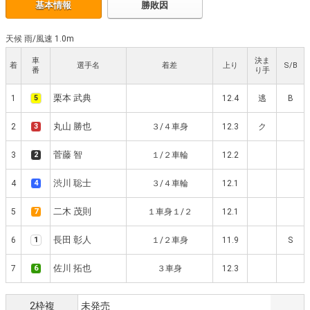
基本情報
勝敗因
天候 雨
/
風速 1.0m
車
決ま
着
選手名
着差
上り
S/B
番
り手
栗本 武典
1
5
12.4
逃
B
丸山 勝也
2
3
３/４車身
12.3
ク
菅藤 智
3
2
１/２車輪
12.2
渋川 聡士
4
4
３/４車輪
12.1
二木 茂則
5
7
１車身１/２
12.1
長田 彰人
6
1
１/２車身
11.9
S
佐川 拓也
7
6
３車身
12.3
2枠複
未発売