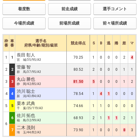
着度数
前走成績
選手コメント
今場所成績
前場所成績
前々場所成績
枠
車
選手名
競走得点
S
B
逃
捲
差
マ
番
番
府県/年齢/期別/級班
長田 彰人
1
1
70.25
1
0
0
0
2
4
宮 城/35/95/A3
菅藤 智
2
2
80.52
2
0
0
0
1
1
群 馬/37/95/A3
丸山 勝也
3
3
81.50
5
0
0
0
1
2
静 岡/42/85/A3
渋川 聡士
4
4
78.54
1
4
1
0
0
0
新 潟/43/84/A3
栗本 武典
5
5
74.66
1
1
0
0
0
0
千 葉/25/119/A3
佐川 拓也
6
68.93
2
1
1
1
2
1
福 島/32/99/A3
6
二木 茂則
7
73.90
1
0
0
0
8
3
埼 玉/44/82/A3