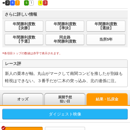
2
4
7
6
1
5
3
さらに詳しい情報
年間勝利度数
年間勝利度数
年間勝利度数
【決勝】
【準決】
【選抜】
年間勝利度数
同走路
当所5年
【予選】
年間勝利度数
※各項目トップの数値は赤字で表示されます。
レース評
新人の栗本が軸。丸山がマークして南関コンビを推したが別線も
軽視はできない。３番手だが二木の突っ込み、北の連係に注。
展開予想
オッズ
結果・払戻金
狙い目
ダイジェスト
映像