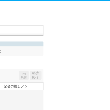
売
発売
LIVE
終了
映像
望・記者の推しメン