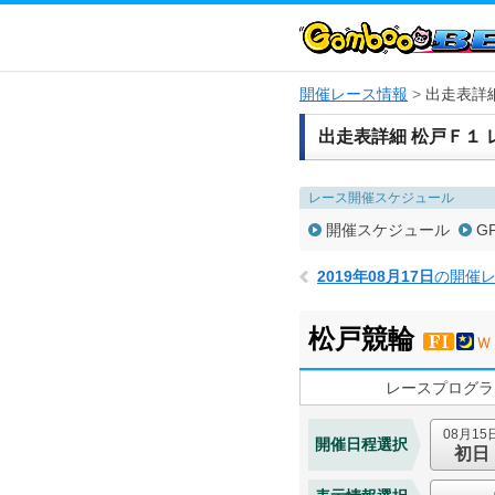
開催レース情報
出走表詳
出走表詳細 松戸Ｆ１ 
レース開催スケジュール
開催スケジュール
G
2019年08月17日
の開催
松戸競輪
Ｗ
レースプログラ
08月15
開催日程選択
初日