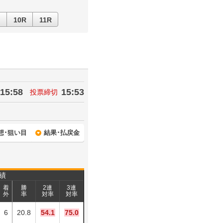
10R
11R
15:58
15:53
投票締切
想･狙い目
結果･払戻金
績
着
勝
2連
3連
外
率
対率
対率
6
20.8
54.1
75.0