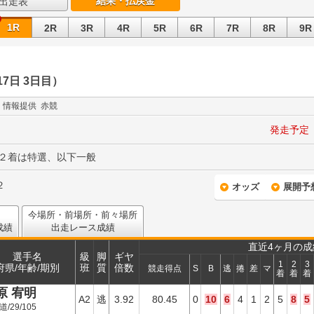
結果・払戻金
出走表
1R
2R
3R
4R
5R
6R
7R
8R
9R
17日 3日目）
情報提供
赤競
発走予定
２着は特選、以下一般
２
オッズ
展開予
今場所・前場所・前々場所
成績
出走レース成績
直近4ヶ月の成
選手名
級
脚
ギヤ
1
2
3
府県/年齢/期別
班
質
倍数
競走得点
S
B
逃
捲
差
マ
着
着
着
原 宥明
A2
逃
3.92
80.45
0
10
6
4
1
2
5
8
5
/29/105