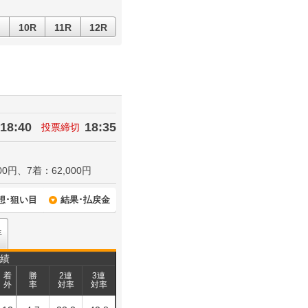
10R
11R
12R
18:40
18:35
投票締切
00円、7着：62,000円
想･狙い目
結果･払戻金
年
成績
着
勝
2連
3連
外
率
対率
対率