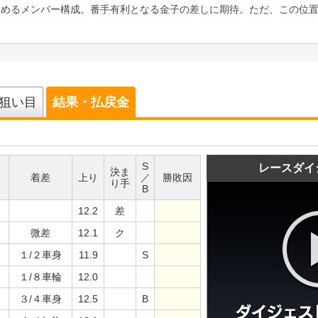
込めるメンバー構成。番手有利となる金子の差しに期待。ただ、この位
狙い目
結果・払戻金
S
レースダイ
決ま
着差
上り
／
勝敗因
り手
B
12.2
差
微差
12.1
ク
１/２車身
11.9
S
１/８車輪
12.0
３/４車身
12.5
B