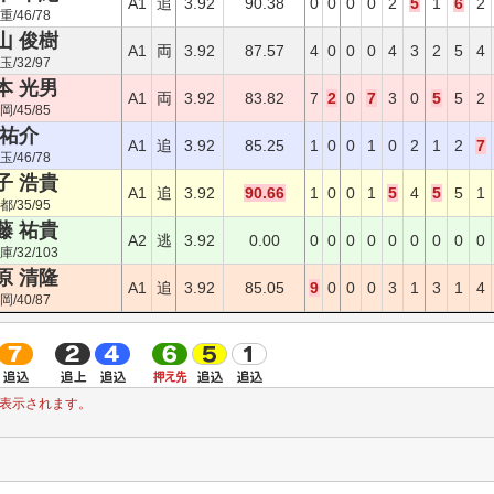
A1
追
3.92
90.38
0
0
0
0
2
5
1
6
2
/46/78
山 俊樹
A1
両
3.92
87.57
4
0
0
0
4
3
2
5
4
/32/97
本 光男
A1
両
3.92
83.82
7
2
0
7
3
0
5
5
2
/45/85
 祐介
A1
追
3.92
85.25
1
0
0
1
0
2
1
2
7
/46/78
子 浩貴
A1
追
3.92
90.66
1
0
0
1
5
4
5
5
1
/35/95
藤 祐貴
A2
逃
3.92
0.00
0
0
0
0
0
0
0
0
0
/32/103
原 清隆
A1
追
3.92
85.05
9
0
0
0
3
1
3
1
4
/40/87
表示されます。