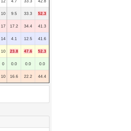
12
4.7
33.3
42.8
10
9.5
33.3
52.3
17
17.2
34.4
41.3
14
4.1
12.5
41.6
10
23.8
47.6
52.3
0
0.0
0.0
0.0
10
16.6
22.2
44.4