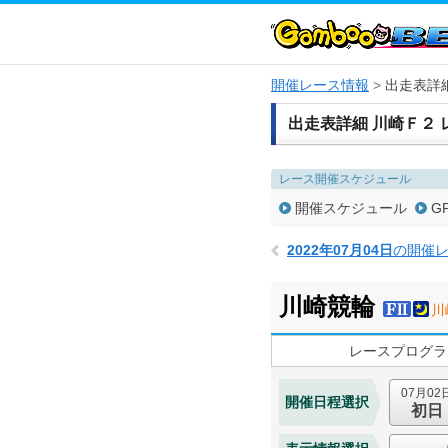
開催レース情報
出走表詳
出走表詳細 川崎Ｆ２ 
レース開催スケジュール
開催スケジュール
G
2022年07月04日
の開催
川崎競輪
川
レースプログラ
07月02
開催日程選択
初日