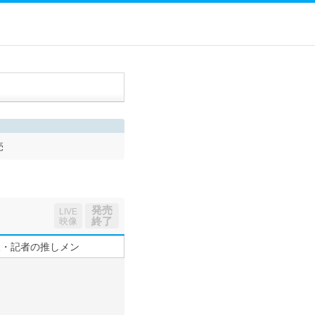
売
発売
LIVE
終了
映像
望・記者の推しメン