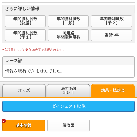
さらに詳しい情報
年間勝利度数
年間勝利度数
年間勝利度数
【決勝】
【一般】
【予２】
年間勝利度数
同走路
当所5年
【予１】
年間勝利度数
※各項目トップの数値は赤字で表示されます。
レース評
情報を取得できませんでした。
展開予想
オッズ
結果・払戻金
狙い目
ダイジェスト
映像
基本情報
勝敗因