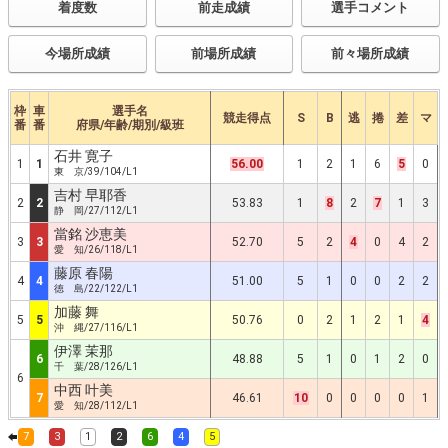
着度数
前走成績
選手コメント
今場所成績
前場所成績
前々場所成績
枠
車
選手名
競走得点
S
B
逃
捲
差
マ
番
番
府県/年齢/期別/級班
石井 寛子
1
1
56.00
1
2
1
6
5
0
東 京/39/104/L1
吉村 早耶香
2
2
53.83
1
8
2
7
1
3
静 岡/27/112/L1
當銘 沙恵美
3
3
52.70
5
2
4
0
4
2
愛 知/26/118/L1
藤原 春陽
4
4
51.00
5
1
0
0
2
2
徳 島/22/122/L1
加藤 舞
5
5
50.76
0
2
1
2
1
4
沖 縄/27/116/L1
伊澤 茉那
6
48.88
5
1
0
1
2
0
千 葉/28/126/L1
6
中西 叶美
7
46.61
10
0
0
0
0
1
愛 知/28/112/L1
7
3
1
2
6
4
5