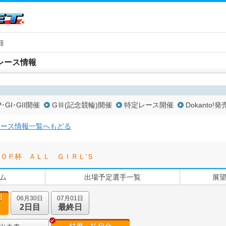
細
レース情報
P･GI･GII開催
GⅢ(記念競輪)開催
特定レース開催
Dokanto!発
レース情報一覧へもどる
ＯＰ杯 ＡＬＬ ＧＩＲＬ’Ｓ
ム
出場予定選手一覧
展
日
06月30日
07月01日
2日目
最終日