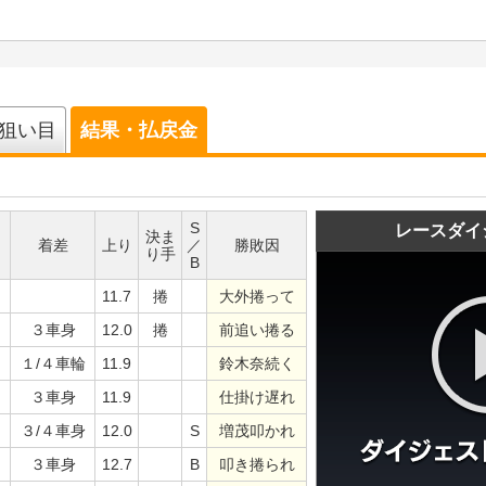
狙い目
結果・払戻金
S
レースダイ
決ま
着差
上り
／
勝敗因
り手
B
11.7
捲
大外捲って
３車身
12.0
捲
前追い捲る
１/４車輪
11.9
鈴木奈続く
３車身
11.9
仕掛け遅れ
３/４車身
12.0
S
増茂叩かれ
３車身
12.7
B
叩き捲られ