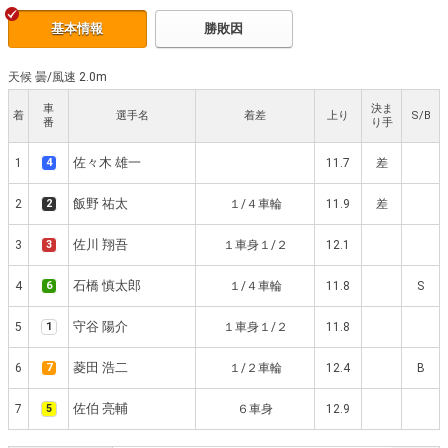
基本情報
勝敗因
天候 曇
/
風速 2.0m
車
決ま
着
選手名
着差
上り
S/B
番
り手
佐々木 雄一
1
4
11.7
差
飯野 祐太
2
2
１/４車輪
11.9
差
佐川 翔吾
3
3
１車身１/２
12.1
石橋 慎太郎
4
6
１/４車輪
11.8
S
守谷 陽介
5
1
１車身１/２
11.8
菱田 浩二
6
7
１/２車輪
12.4
B
佐伯 亮輔
7
5
６車身
12.9