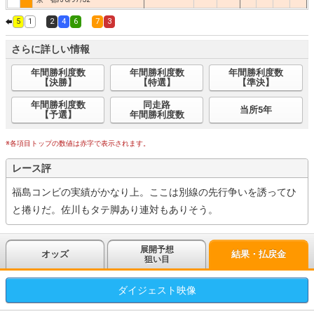
5
1
2
4
6
7
3
さらに詳しい情報
年間勝利度数
年間勝利度数
年間勝利度数
【決勝】
【特選】
【準決】
年間勝利度数
同走路
当所5年
【予選】
年間勝利度数
※各項目トップの数値は赤字で表示されます。
レース評
福島コンビの実績がかなり上。ここは別線の先行争いを誘ってひ
と捲りだ。佐川もタテ脚あり連対もありそう。
展開予想
オッズ
結果・払戻金
狙い目
ダイジェスト
映像