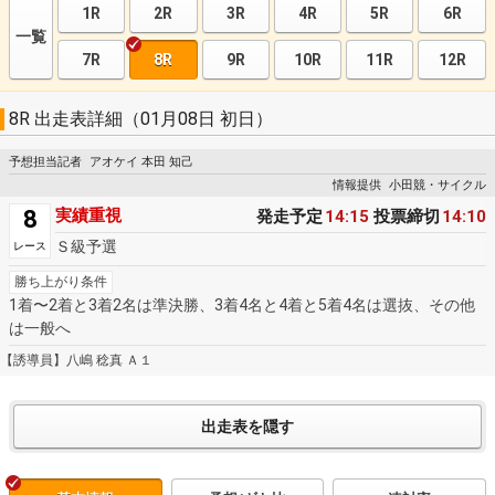
1R
2R
3R
4R
5R
6R
一覧
7R
8R
9R
10R
11R
12R
8R 出走表詳細（01月08日 初日）
予想担当記者
アオケイ 本田 知己
情報提供
小田競・サイクル
8
実績重視
発走予定
14:15
投票締切
14:10
Ｓ級予選
レース
勝ち上がり条件
1着〜2着と3着2名は準決勝、3着4名と4着と5着4名は選抜、その他
は一般へ
【誘導員】八嶋 稔真 Ａ１