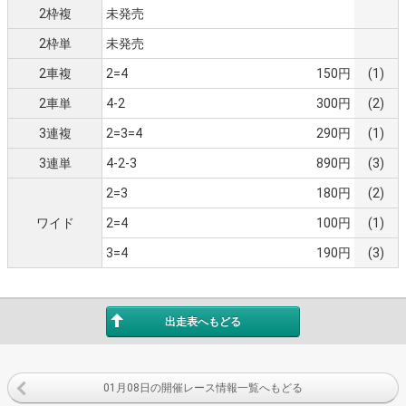
2枠複
未発売
2枠単
未発売
2車複
2=4
150円
(1)
2車単
4-2
300円
(2)
3連複
2=3=4
290円
(1)
3連単
4-2-3
890円
(3)
2=3
180円
(2)
ワイド
2=4
100円
(1)
3=4
190円
(3)
出走表へもどる
01月08日の開催レース情報一覧へもどる