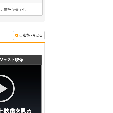
や近畿勢も侮れず。
出走表へもどる
ジェスト映像