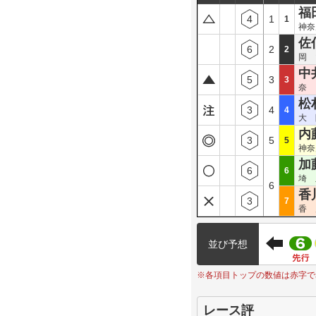
福
4
1
1
神奈川
佐
6
2
2
岡 山
中
5
3
3
奈 良
松
3
4
4
大 阪
内
3
5
5
神奈川
加
6
6
埼 玉
6
香
3
7
香 川
並び予想
※各項目トップの数値は赤字で
レース評