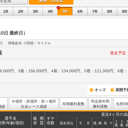
結果・払戻金
出走表
5R
1R
2R
3R
4R
6R
7R
8R
9R
10日 最終日）
知己
情報提供
小田競・サイクル
般
発走予定
6,000円、3着：156,000円、4着：134,000円、5着：121,000円、6着：1
オッズ
展開予
今場所・前場所・前々場所
同走路年間
年間勝利度数
当所5
成績
出走レース成績
勝利度数
直近4ヶ月の成
選手名
級
脚
ギヤ
1
2
府県/年齢/期別
班
質
倍数
競走得点
S
B
逃
捲
差
マ
着
着