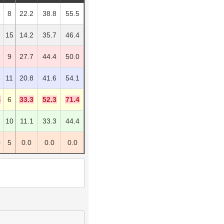
3
8
22.2
38.8
55.5
3
15
14.2
35.7
46.4
1
9
27.7
44.4
50.0
3
11
20.8
41.6
54.1
4
6
33.3
52.3
71.4
2
10
11.1
33.3
44.4
0
5
0.0
0.0
0.0