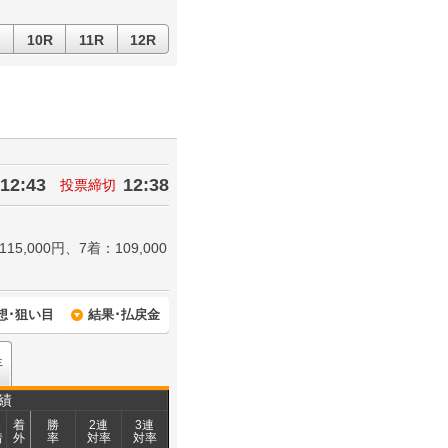
10R
11R
12R
12:43
12:38
投票締切
15,000円、7着：109,000
想･狙い目
結果･払戻金
年
績
3
着
勝
2連
3連
着
外
率
対率
対率