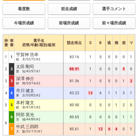
着度数
前走成績
選手コメント
今場所成績
前場所成績
前々場所成績
枠
車
選手名
競走得点
S
B
逃
捲
差
マ
番
番
府県/年齢/期別/級班
宇賀神 浩幸
1
1
83.16
1
0
0
0
0
1
栃 木/52/73/A2
太田 剛司
2
2
88.91
1
0
0
0
5
0
愛 知/45/97/A1
深澤 伸介
3
3
81.36
1
0
0
0
1
2
静 岡/50/76/A2
市川 健太
4
4
83.23
13
6
1
1
3
1
東 京/50/82/A2
本村 隆文
5
5
80.90
0
0
0
1
2
0
岐 阜/47/81/A2
阿部 英光
6
80.65
0
0
0
0
1
1
宮 城/44/89/A2
6
中武 三四郎
7
85.61
1
12
6
4
0
1
大 阪/33/113/A1