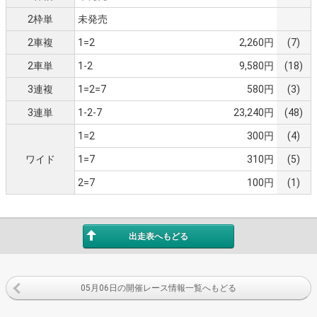
2枠単
未発売
2車複
1=2
2,260円
(7)
2車単
1-2
9,580円
(18)
3連複
1=2=7
580円
(3)
3連単
1-2-7
23,240円
(48)
1=2
300円
(4)
ワイド
1=7
310円
(5)
2=7
100円
(1)
出走表へもどる
05月06日の開催レース情報一覧へもどる