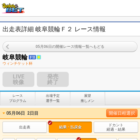
出走表詳細 岐阜競輪Ｆ２ レース情報
05月06日の開催レース情報一覧へもどる
岐阜競輪
ウィンチケット杯
LIVE
発売
映像
終了
レース
出場予定
展望
プログラム
選手一覧
推しメン
05月06日
2日目
開催日程選択
ドカント
出走表
結果・払戻金
経過・結果