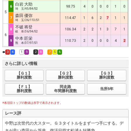
白岩 大助
6
98.75
4
0
0
0
1
0
埼 玉/45/84/S2
5
森田 優弥
7
114.47
1
6
2
7
1
1
埼 玉/26/113/S1
不破 将登
8
106.34
2
2
1
3
7
1
岐 阜/36/94/S2
6
中本 匠栄
9
110.73
2
0
0
0
4
2
熊 本/37/97/S1
3
4
1
9
2
8
7
5
6
さらに詳しい情報
【Ｇ１】
【Ｇ２】
【Ｇ３】
勝利度数
勝利度数
勝利度数
【Ｆ１】
同走路
当所5年
勝利度数
年間勝利度数
※各項目トップの数値は赤字で表示されます。
レース評
中野は次世代の大スター。Ｇ３タイトルをまず一つ手にする。デ
キが良い森田から坂井、復活目指す松浦も好勝負