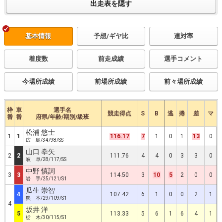
基本情報
予想/ギヤ比
連対率
着度数
前走成績
選手コメント
今場所成績
前場所成績
前々場所成績
枠
車
選手名
競走得点
S
B
逃
捲
差
マ
番
番
府県/年齢/期別/級班
松浦 悠士
1
1
116.17
7
1
0
1
13
0
広 島/34/98/SS
山口 拳矢
2
2
111.76
4
4
0
3
3
0
岐 阜/28/117/SS
中野 慎詞
3
3
114.50
3
10
5
2
0
0
岩 手/25/121/S1
瓜生 崇智
4
107.42
6
1
0
0
2
1
熊 本/29/109/S1
4
坂井 洋
5
113.33
5
6
1
6
4
1
栃 木/30/115/S1