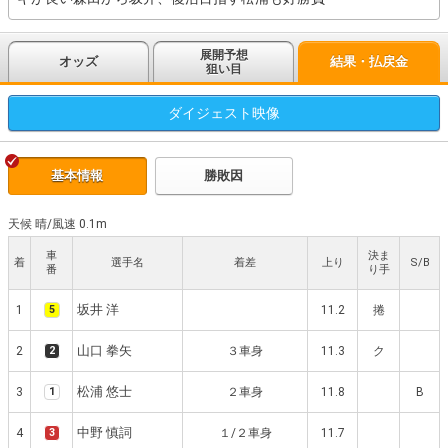
展開予想
オッズ
結果・払戻金
狙い目
ダイジェスト
映像
基本情報
勝敗因
天候 晴
/
風速 0.1m
車
決ま
着
選手名
着差
上り
S/B
番
り手
坂井 洋
1
5
11.2
捲
山口 拳矢
2
2
３車身
11.3
ク
松浦 悠士
3
1
２車身
11.8
B
中野 慎詞
4
3
１/２車身
11.7