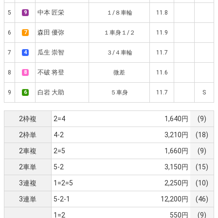
中本 匠栄
5
9
１/８車輪
11.8
森田 優弥
6
7
１車身１/２
11.9
瓜生 崇智
7
4
３/４車輪
11.7
不破 将登
8
8
微差
11.6
白岩 大助
9
6
５車身
11.7
S
2枠複
2=4
1,640円
(9)
2枠単
4-2
3,210円
(18)
2車複
2=5
1,660円
(9)
2車単
5-2
3,150円
(15)
3連複
1=2=5
2,250円
(10)
3連単
5-2-1
12,200円
(46)
1=2
550円
(9)