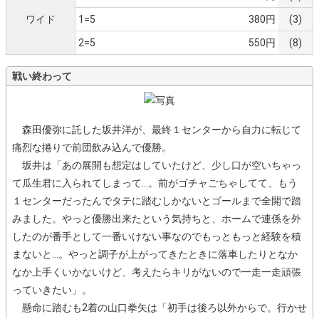
ワイド
1=5
380円
(3)
2=5
550円
(8)
戦い終わって
森田優弥に託した坂井洋が、最終１センターから自力に転じて
痛烈な捲りで前団飲み込んで優勝。
坂井は「あの展開も想定はしていたけど、少し口が空いちゃっ
て瓜生君に入られてしまって…。前がゴチャごちゃしてて、もう
１センターだったんでタテに踏むしかないとゴールまで全開で踏
みました。やっと優勝出来たという気持ちと、ホームで連係を外
したのが番手として一番いけない事なのでもっともっと経験を積
まないと…。やっと調子が上がってきたときに落車したりとなか
なか上手くいかないけど、考えたらキリがないので一走一走頑張
っていきたい」。
懸命に踏むも2着の山口拳矢は「初手は後ろ以外からで。行かせ