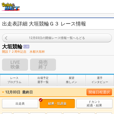
出走表詳細 大垣競輪Ｇ３ レース情報
12月03日の開催レース情報一覧へもどる
大垣競輪
開設７２周年記念 水都大垣杯
LIVE
発売
映像
終了
レース
出場予定
展望
選手
プログラム
選手一覧
推しメン
インタビュー
12月03日
最終日
開催日程選択
ドカント
出走表
結果・払戻金
経過・結果