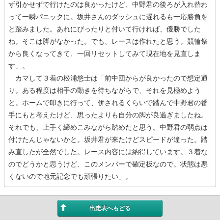
ず引かせずで行けたのは良かったけど、中野君の後ろが入れ替わ
って一瞬パニックに。坂井さんのダッシュに遅れるも一応勝負を
と踏みました。あれにぴったりと付いて行ければ、優勝でした
ね。そこは脚がなかった。でも、レースは作れたと思う。競輪祭
から良くなってきて、一回リセットしてみて現在地を見直しま
す」。
カマして３着の松浦悠士は「前中団からが良かったので想定通
り。ある程度は相手の動きを待ちながらで、それを見極めよう
と。ホームで叩きに行って、併されるくらいで踏んで中野君の番
手にもと考えたけど、思ったよりも自分の脚が良過ぎましたね。
それでも、上手く締めこみながら踏めたと思う。中野君の弱点は
付けたんじゃないかと。坂井君が来たけどスピードが違った。踏
み直したが全然でした。レース内容には納得しています。３着な
のでどうかと思うけど、このメンバーで確定板なので。状態は悪
くないので地元記念でも頑張りたい」。
出走表へもどる