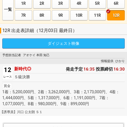
1R
2R
3R
4R
5R
6R
一覧
7R
8R
9R
10R
11R
12R
12R 出走表詳細（12月03日 最終日）
ダイジェスト
映像
予想担当記者
アオケイ 本田 知己
情報提供
ひかり
12
新時代◎
発走予定
16:35
投票締切
16:30
Ｓ級決勝
レース
賞金
1着：5,200,000円、2着：3,262,000円、3着：2,173,000円、4着：
1,444,000円、5着：1,317,000円、6着：1,191,000円、7着：
1,077,000円、8着：980,000円、9着：899,000円
【誘導員】川口 公太朗 Ｓ１