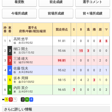
着度数
前走成績
選手コメント
今場所成績
前場所成績
前々場所成績
枠
車
選手名
競走得点
S
B
逃
捲
差
マ
番
番
府県/年齢/期別/級班
高間 悠平
1
1
91.81
2
0
0
0
4
6
福 井/33/95/S2
樋口 開土
2
2
95.66
1
15
3
0
0
0
東 京/25/113/S2
三浦 雄大
3
3
99.81
1
0
0
1
2
0
宮 城/35/98/S2
佐藤 悦夫
4
4
95.62
0
0
0
0
2
1
栃 木/42/86/S2
坂本 周輝
5
5
98.15
0
4
2
3
1
0
青 森/30/100/S2
内田 英介
6
6
96.65
7
0
0
0
0
2
東 京/40/91/S2
5
3
1
2
6
4
さらに詳しい情報