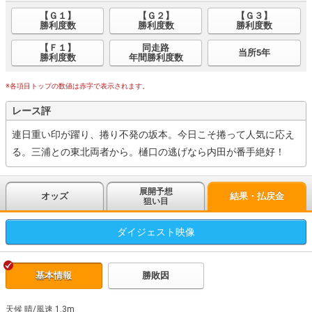
【Ｇ１】
【Ｇ２】
【Ｇ３】
勝利度数
勝利度数
勝利度数
【Ｆ１】
同走路
当所5年
勝利度数
年間勝利度数
※各項目トップの数値は赤字で表示されます。
レース評
連日重い印が躍り、捲り不発の坂本。今日こそ捲って人気に応え
る。三浦との東北両者から。樋口の逃げなら内田が番手絶好！
展開予想
オッズ
結果・払戻金
狙い目
ダイジェスト
映像
基本情報
勝敗因
天候 晴
/
風速 1.3m