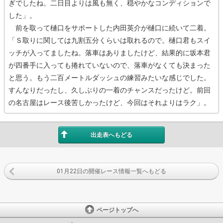
ぎでしたね。二日目よりは風も無く、穏やかなコンディションで
した」。
前を取って樋口をサポートした内田英介が樋口に続いて二着。
「Ｓ取りに関しては九割五分くらいは取れるので。樋口君もスイ
ッチが入ってましたね。落車はありましたけど、結果的に坂本君
が四番手に入っても捲れていないので、落車がなくても決まった
と思う。もう二百メートルダッシュの練習みたいな感じでした。
すんなりだったし、久しぶりの一着のチャンスだったけど。前回
の名古屋はレース後苦しかったけど、今回はそれよりはラク」。
出走表へもどる
01月22日の開催レース情報一覧へもどる
ページトップへ