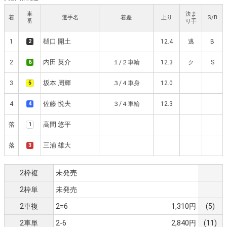
車
決ま
着
選手名
着差
上り
S/B
番
り手
樋口 開土
1
2
12.4
逃
B
内田 英介
2
6
１/２車輪
12.3
ク
S
坂本 周輝
3
5
３/４車身
12.0
佐藤 悦夫
4
4
３/４車輪
12.3
高間 悠平
落
1
三浦 雄大
落
3
2枠複
未発売
2枠単
未発売
2車複
2=6
1,310円
(5)
2車単
2-6
2,840円
(11)