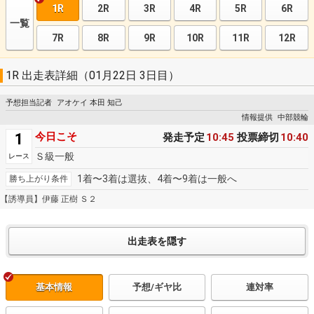
1R
2R
3R
4R
5R
6R
一覧
7R
8R
9R
10R
11R
12R
1R 出走表詳細（01月22日 3日目）
予想担当記者
アオケイ 本田 知己
情報提供
中部競輪
1
今日こそ
発走予定
10:45
投票締切
10:40
Ｓ級一般
レース
1着〜3着は選抜、4着〜9着は一般へ
勝ち上がり条件
【誘導員】伊藤 正樹 Ｓ２
基本情報
予想/ギヤ比
連対率