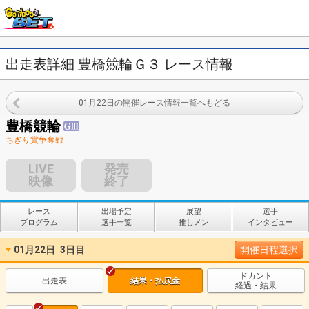
出走表詳細 豊橋競輪Ｇ３ レース情報
01月22日の開催レース情報一覧へもどる
豊橋競輪
ちぎり賞争奪戦
LIVE
発売
映像
終了
レース
出場予定
展望
選手
プログラム
選手一覧
推しメン
インタビュー
01月22日
3日目
開催日程選択
ドカント
出走表
結果・払戻金
経過・結果