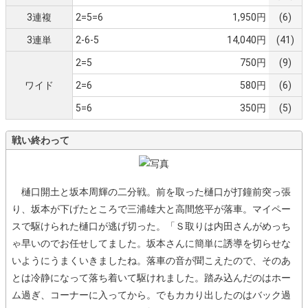
3連複
2=5=6
1,950円
(6)
3連単
2-6-5
14,040円
(41)
2=5
750円
(9)
ワイド
2=6
580円
(6)
5=6
350円
(5)
戦い終わって
樋口開土と坂本周輝の二分戦。前を取った樋口が打鐘前突っ張
り、坂本が下げたところで三浦雄大と高間悠平が落車。マイペー
スで駆けられた樋口が逃げ切った。「Ｓ取りは内田さんがめっち
ゃ早いのでお任せしてました。坂本さんに簡単に誘導を切らせな
いようにうまくいきましたね。落車の音が聞こえたので、そのあ
とは冷静になって落ち着いて駆けれました。踏み込んだのはホー
ム過ぎ、コーナーに入ってから。でもカカり出したのはバック過