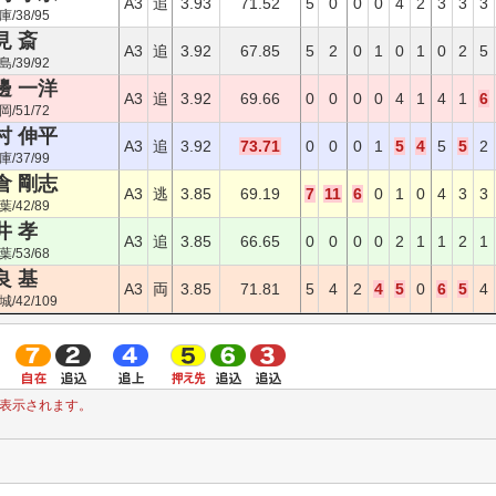
A3
追
3.93
71.52
5
0
0
0
4
2
3
3
3
/38/95
見 斎
A3
追
3.92
67.85
5
2
0
1
0
1
0
2
5
/39/92
邊 一洋
A3
追
3.92
69.66
0
0
0
0
4
1
4
1
6
/51/72
村 伸平
A3
追
3.92
73.71
0
0
0
1
5
4
5
5
2
/37/99
倉 剛志
A3
逃
3.85
69.19
7
11
6
0
1
0
4
3
3
/42/89
井 孝
A3
追
3.85
66.65
0
0
0
0
2
1
1
2
1
/53/68
良 基
A3
両
3.85
71.81
5
4
2
4
5
0
6
5
4
/42/109
表示されます。