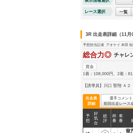
表示情報選択
レース選択
一覧
3R 出走表詳細（11月
予想担当記者
アオケイ 本田 
総合力◎
チャレ
賞金
1着：108,000円、2着：81
【誘導員】川口 聖翔 Ａ２
出走表
選手コメント
詳細
前回出走レース
好
予
総
枠
車
気
想
評
番
番
合
竜