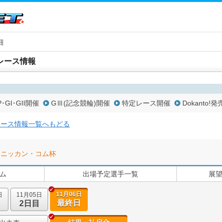
細
レース情報
P･GI･GII開催
GⅢ(記念競輪)開催
特定レース開催
Dokanto!発
レース情報一覧へもどる
ニッカン・コム杯
ム
出場予定選手一覧
展
11月06日
日
11月05日
最終日
2日目