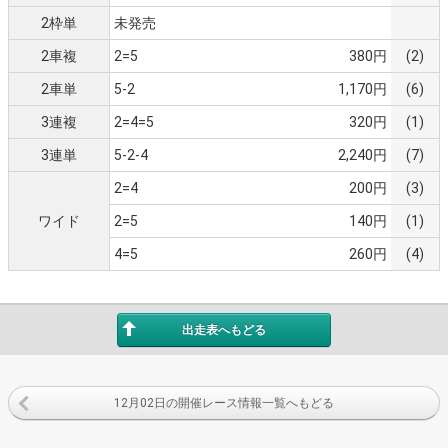
2枠単
未発売
2車複
2=5
380円
(2)
2車単
5-2
1,170円
(6)
3連複
2=4=5
320円
(1)
3連単
5-2-4
2,240円
(7)
2=4
200円
(3)
ワイド
2=5
140円
(1)
4=5
260円
(4)
出走表へもどる
12月02日の開催レース情報一覧へもどる