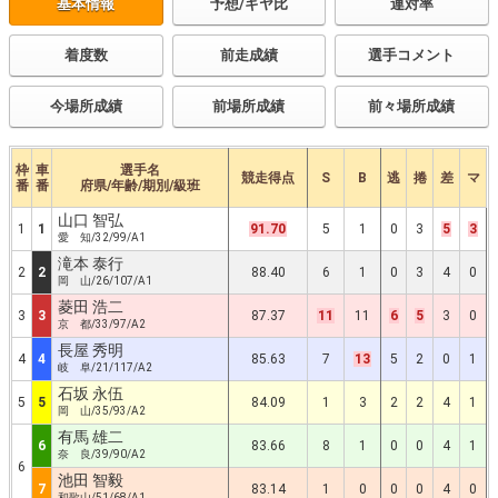
基本情報
予想/ギヤ比
連対率
着度数
前走成績
選手コメント
今場所成績
前場所成績
前々場所成績
枠
車
選手名
競走得点
S
B
逃
捲
差
マ
番
番
府県/年齢/期別/級班
山口 智弘
1
1
91.70
5
1
0
3
5
3
愛 知/32/99/A1
滝本 泰行
2
2
88.40
6
1
0
3
4
0
岡 山/26/107/A1
菱田 浩二
3
3
87.37
11
11
6
5
3
0
京 都/33/97/A2
長屋 秀明
4
4
85.63
7
13
5
2
0
1
岐 阜/21/117/A2
石坂 永伍
5
5
84.09
1
3
2
2
4
1
岡 山/35/93/A2
有馬 雄二
6
83.66
8
1
0
0
4
1
奈 良/39/90/A2
6
池田 智毅
7
83.14
1
0
0
0
4
0
和歌山/51/68/A1