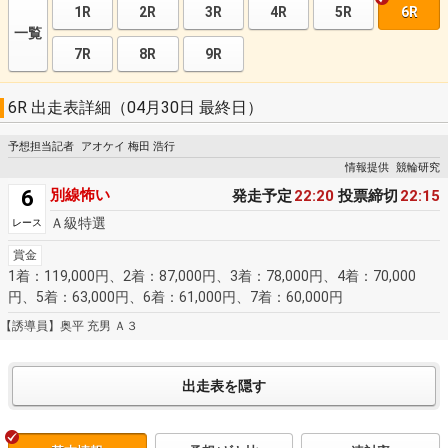
1R
2R
3R
4R
5R
6R
一覧
7R
8R
9R
6R 出走表詳細（04月30日 最終日）
予想担当記者
アオケイ 梅田 浩行
情報提供
競輪研究
6
別線怖い
発走予定
22:20
投票締切
22:15
Ａ級特選
レース
賞金
1着：119,000円、2着：87,000円、3着：78,000円、4着：70,000
円、5着：63,000円、6着：61,000円、7着：60,000円
【誘導員】奥平 充男 Ａ３