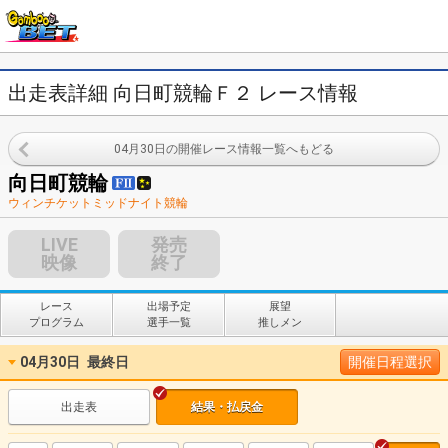
出走表詳細 向日町競輪Ｆ２ レース情報
04月30日の開催レース情報一覧へもどる
向日町競輪
ウィンチケットミッドナイト競輪
LIVE
発売
映像
終了
レース
出場予定
展望
プログラム
選手一覧
推しメン
04月30日
最終日
開催日程選択
出走表
結果・払戻金