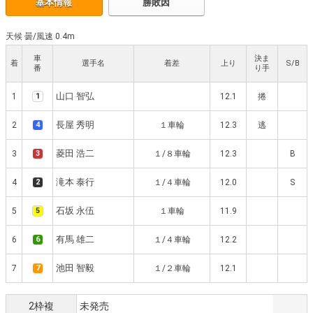
基本情報
勝敗因
天候 曇
/
風速 0.4m
車
決ま
着
選手名
着差
上り
S/B
番
り手
山口 智弘
1
1
12.1
捲
長屋 秀明
2
4
１車輪
12.3
逃
菱田 浩二
3
3
１/８車輪
12.3
B
滝本 泰行
4
2
１/４車輪
12.0
S
石坂 永伍
5
5
１車輪
11.9
有馬 雄二
6
6
１/４車輪
12.2
池田 智毅
7
7
１/２車輪
12.1
2枠複
未発売