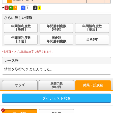
3
6
7
4
1
2
5
さらに詳しい情報
年間勝利度数
年間勝利度数
年間勝利度数
【決勝】
【特選】
【準決】
年間勝利度数
同走路
当所5年
【予選】
年間勝利度数
※各項目トップの数値は赤字で表示されます。
レース評
情報を取得できませんでした。
展開予想
オッズ
結果・払戻金
狙い目
ダイジェスト
映像