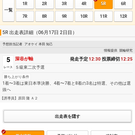
1R
2R
3R
4R
5R
6R
一覧
7R
8R
9R
10R
11R
12R
5R 出走表詳細（06月17日 2日目）
予想担当記者
アオケイ 本田 知己
情報提供
競輪研究
5
深谷が軸
発走予定
12:30
投票締切
12:25
Ｓ級東二次予選
レース
勝ち上がり条件
1着〜3着は東日本準決勝、4着〜7着と8着の3名は特選、その他は選
抜へ
【誘導員】原田 隆 Ａ２