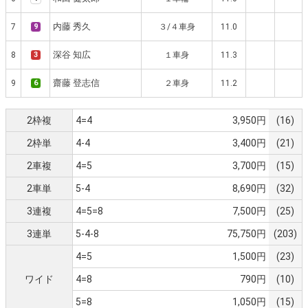
内藤 秀久
7
9
３/４車身
11.0
深谷 知広
8
3
１車身
11.3
齋藤 登志信
9
6
２車身
11.2
2枠複
4=4
3,950円
(16)
2枠単
4-4
3,400円
(21)
2車複
4=5
3,700円
(15)
2車単
5-4
8,690円
(32)
3連複
4=5=8
7,500円
(25)
3連単
5-4-8
75,750円
(203)
4=5
1,500円
(23)
ワイド
4=8
790円
(10)
5=8
1,050円
(15)