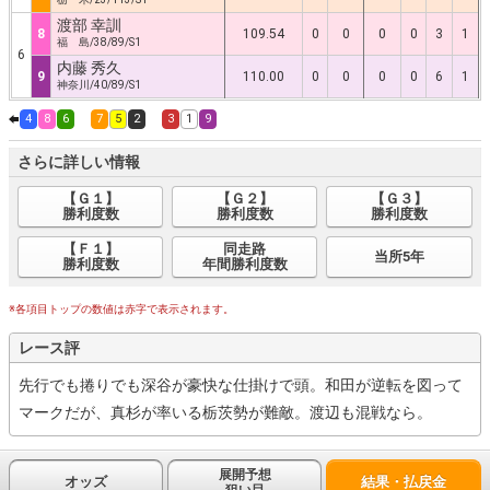
渡部 幸訓
8
109.54
0
0
0
0
3
1
福 島/38/89/S1
6
内藤 秀久
9
110.00
0
0
0
0
6
1
神奈川/40/89/S1
4
8
6
7
5
2
3
1
9
さらに詳しい情報
【Ｇ１】
【Ｇ２】
【Ｇ３】
勝利度数
勝利度数
勝利度数
【Ｆ１】
同走路
当所5年
勝利度数
年間勝利度数
※各項目トップの数値は赤字で表示されます。
レース評
先行でも捲りでも深谷が豪快な仕掛けで頭。和田が逆転を図って
マークだが、真杉が率いる栃茨勢が難敵。渡辺も混戦なら。
展開予想
オッズ
結果・払戻金