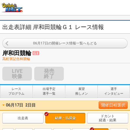
出走表詳細 岸和田競輪Ｇ１ レース情報
06月17日の開催レース情報一覧へもどる
岸和田競輪
高松宮記念杯競輪
LIVE
発売
映像
終了
レース
出場予定
展望
選手
プログラム
選手一覧
推しメン
インタビュー
06月17日
2日目
開催日程選択
ドカント
出走表
結果・払戻金
経過・結果