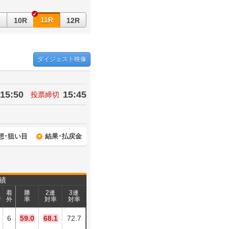
11R
10R
12R
ダイジェスト
映像
15:50
15:45
投票締切
想･狙い目
結果･払戻金
績
着
勝
2連
3連
着
外
率
対率
対率
6
59.0
68.1
72.7