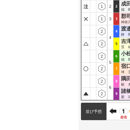
成田
1
2
2
福 島
郡司
1
3
3
神奈川
渡邉
2
4
静 岡/
4
吉澤
2
5
茨 城/
小
2
6
福 島
5
宿口
2
7
埼 玉
隅田
2
8
栃 木/
6
諸橋
2
9
新 潟
並び予想