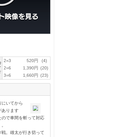
2=3
520円
(4)
ワ
イ
2=6
1,390円
(20)
ド
3=6
1,660円
(23)
方にいてから
があります
たので車間を斬って対応
」。
作戦。雄太が行き切って