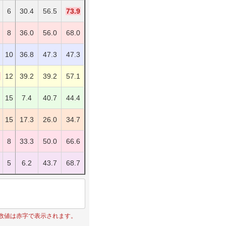
6
30.4
56.5
73.9
8
36.0
56.0
68.0
10
36.8
47.3
47.3
12
39.2
39.2
57.1
15
7.4
40.7
44.4
15
17.3
26.0
34.7
8
33.3
50.0
66.6
5
6.2
43.7
68.7
数値は赤字で表示されます。