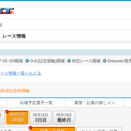
細
１ レース情報
P･GI･GII開催
GⅢ(記念競輪)開催
特定レース開催
Dokanto!発
レース情報一覧へもどる
高松宮記念杯競輪
出場予定選手一覧
展望・記者の推しメン
06月17日
日
06月18日
06月19日
2日目
3日目
最終日