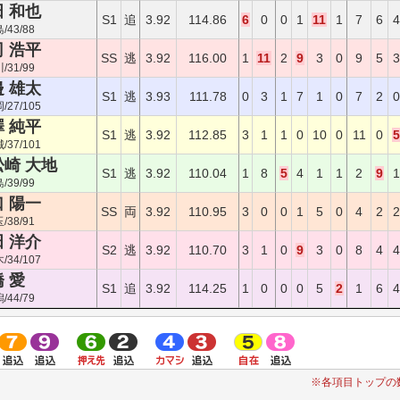
 和也
S1
追
3.92
114.86
6
0
0
1
11
1
7
6
4
/43/88
 浩平
SS
逃
3.92
116.00
1
11
2
9
3
0
9
5
3
/31/99
 雄太
S1
逃
3.93
111.78
0
3
1
7
1
0
7
2
0
27/105
 純平
S1
逃
3.92
112.85
3
1
1
0
10
0
11
0
5
37/101
松崎 大地
S1
逃
3.92
110.04
1
8
5
4
1
1
2
9
1
/39/99
 陽一
SS
両
3.92
110.95
3
0
0
1
5
0
4
2
2
/38/91
 洋介
S2
逃
3.92
110.70
3
1
0
9
3
0
8
4
4
34/107
 愛
S1
追
3.92
114.25
1
0
0
0
5
2
1
6
4
/44/79
※各項目トップの