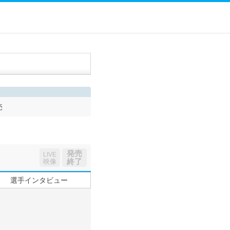
売
発売
LIVE
終了
映像
選手インタビュー