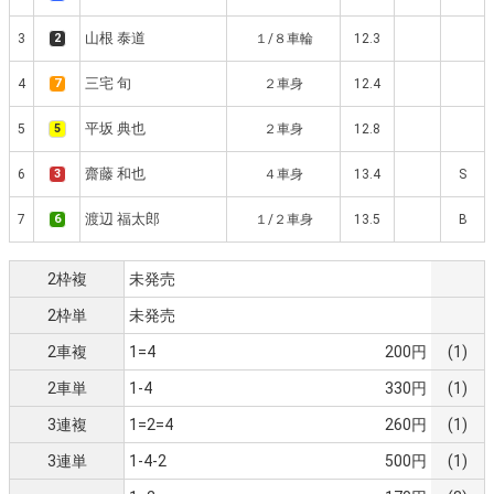
山根 泰道
3
2
１/８車輪
12.3
三宅 旬
4
7
２車身
12.4
平坂 典也
5
5
２車身
12.8
齋藤 和也
6
3
４車身
13.4
S
渡辺 福太郎
7
6
１/２車身
13.5
B
2枠複
未発売
2枠単
未発売
2車複
1=4
200円
(1)
2車単
1-4
330円
(1)
3連複
1=2=4
260円
(1)
3連単
1-4-2
500円
(1)