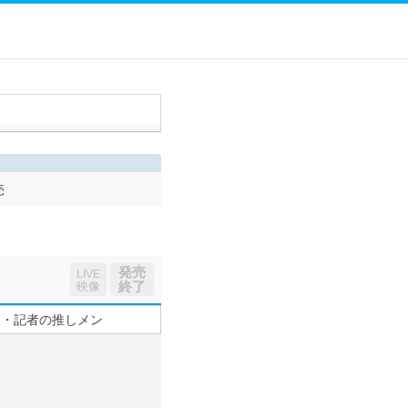
売
発売
LIVE
終了
映像
望・記者の推しメン