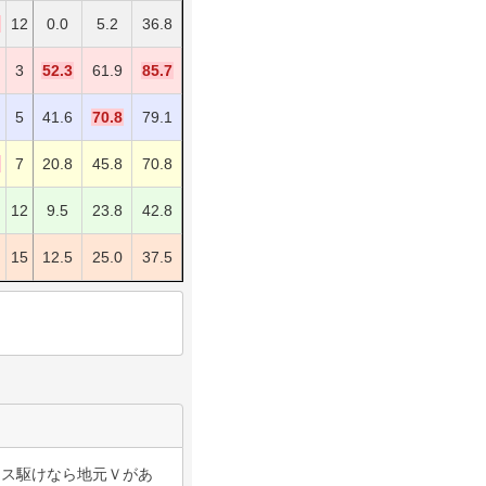
12
0.0
5.2
36.8
3
52.3
61.9
85.7
5
41.6
70.8
79.1
7
20.8
45.8
70.8
12
9.5
23.8
42.8
15
12.5
25.0
37.5
ース駆けなら地元Ｖがあ