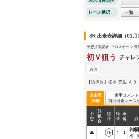
表示情報選択
レース選択
一覧
8R 出走表詳細（01月
予想担当記者
プロスポーツ 音
初Ｖ狙う
チャレ
賞金
【誘導員】松本 充生 Ａ３
出走表
選手コメント
詳細
前回出走レース
好
予
総
枠
車
気
想
評
番
番
府
合
神開
15
1
1
福 岡