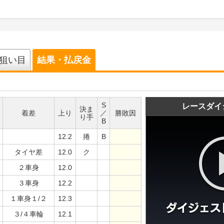
狙い目
結果・払戻金
S
レースダイ
決ま
着差
上り
／
勝敗因
り手
B
12.2
捲
B
タイヤ差
12.0
ク
２車身
12.0
３車身
12.2
１車身１/２
12.3
３/４車輪
12.1