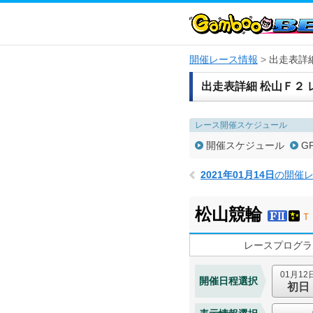
開催レース情報
出走表詳
出走表詳細 松山Ｆ２ 
レース開催スケジュール
開催スケジュール
G
2021年01月14日
の開催
松山競輪
Ｔ
レースプログラ
01月12
開催日程選択
初日