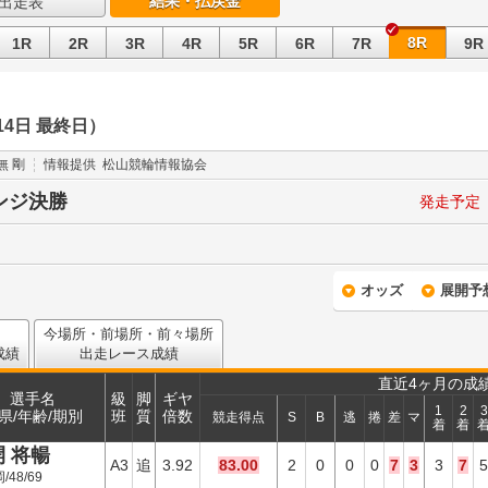
結果・払戻金
出走表
8R
1R
2R
3R
4R
5R
6R
7R
9R
14日 最終日）
無 剛
情報提供
松山競輪情報協会
ンジ決勝
発走予定
オッズ
展開予
今場所・前場所・前々場所
成績
出走レース成績
直近4ヶ月の成
選手名
級
脚
ギヤ
1
2
3
県/年齢/期別
班
質
倍数
競走得点
S
B
逃
捲
差
マ
着
着
 将暢
A3
追
3.92
83.00
2
0
0
0
7
3
3
7
5
/48/69