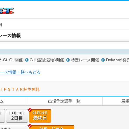
細
レース情報
P･GI･GII開催
GⅢ(記念競輪)開催
特定レース開催
Dokanto!発
レース情報一覧へもどる
ＩＰＳＴＡＲ杯争奪戦
ム
出場予定選手一覧
展
01月14日
日
01月13日
最終日
2日目