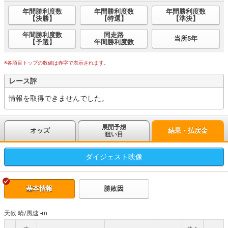
年間勝利度数
年間勝利度数
年間勝利度数
【決勝】
【特選】
【準決】
年間勝利度数
同走路
当所5年
【予選】
年間勝利度数
※各項目トップの数値は赤字で表示されます。
レース評
情報を取得できませんでした。
展開予想
オッズ
結果・払戻金
狙い目
ダイジェスト
映像
基本情報
勝敗因
天候 晴
/
風速 -m