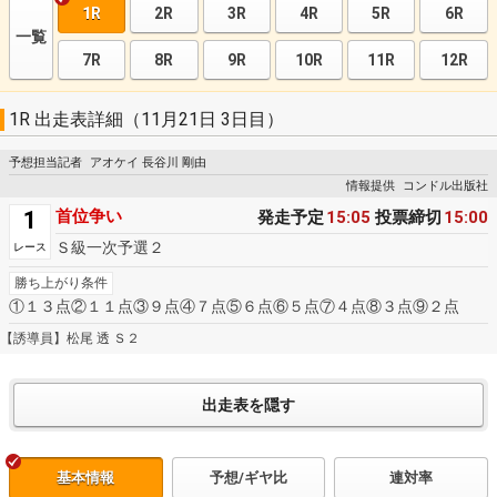
1R
2R
3R
4R
5R
6R
一覧
7R
8R
9R
10R
11R
12R
1R 出走表詳細（11月21日 3日目）
予想担当記者
アオケイ 長谷川 剛由
情報提供
コンドル出版社
1
首位争い
発走予定
15:05
投票締切
15:00
Ｓ級一次予選２
レース
勝ち上がり条件
①１３点②１１点③９点④７点⑤６点⑥５点⑦４点⑧３点⑨２点
【誘導員】松尾 透 Ｓ２
基本情報
予想/ギヤ比
連対率