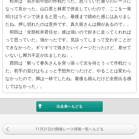
松井は「前か前中団の作戦だった。思っていた通りのレースに
なって良かった。山口君と林君で併走していたので、ここを一発
叩けばラインで決まると思った。最後まで踏めた感じはありまし
たね。押し切れたのは意外です。真久留さんは脚があるので」。
和田は「全部松井君任せ。彼は強いので好きに走ってくれれば
って思っていた。強かったです。見誤ってしまって交わすことが
できなかった。ギリギリで抜きたいイメージだったけど、差せて
いないし脚力不足が出ましたね」。
西田は「斬って拳矢さんを突っ張って次を待とうって作戦だっ
た。初手の並びはちょっと予想外だったけど、やることは変わら
なかったので。脚は一杯でしたね。最後も踏んだけど全然出る感
じではなかった」。
出走表へもどる
11月21日の開催レース情報一覧へもどる