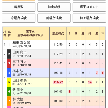
着度数
前走成績
選手コメント
今場所成績
前場所成績
前々場所成績
枠
車
選手名
競走得点
S
B
逃
捲
差
マ
番
番
府県/年齢/期別/級班
和田 真久留
1
1
112.50
2
0
0
4
5
2
神奈川/34/99/S1
山田 庸平
2
2
112.29
5
3
2
6
5
1
佐 賀/38/94/S1
三谷 将太
3
3
112.41
2
0
0
0
4
4
奈 良/40/92/S1
橋本 強
4
109.48
3
1
0
1
7
6
愛 媛/40/89/S1
4
山口 拳矢
5
116.72
6
7
0
14
2
1
岐 阜/29/117/S1
牧 剛央
6
101.03
8
1
0
1
2
3
大 分/52/80/S2
5
林 大悟
7
109.80
2
6
2
6
3
2
福 岡/30/109/S1