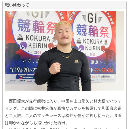
戦い終わって
西田優大が先行態勢に入り、中団を山口拳矢と林大悟でバッテ
ィング。この隙に松井宏佑が豪快なカマシを披露して和田真久留
と二人旅。二人のマッチレースは松井が僅かに押し切った。３着
は叩かれながらも追いかけた西田。