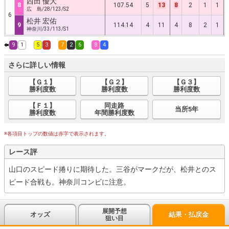
西田 優大
8
107.54
5
13
8
2
1
1
広 島/28/123/S2
6
松井 宏佑
9
114.14
4
11
4
8
2
1
神奈川/33/113/S1
9
1
5
3
7
2
6
8
4
さらに詳しい情報
【Ｇ１】
【Ｇ２】
【Ｇ３】
勝利度数
勝利度数
勝利度数
【Ｆ１】
同走路
当所5年
勝利度数
年間勝利度数
※各項目トップの数値は赤字で表示されます。
レース評
山口のスピード捲りに期待した。三谷がマークだが、松井とのス
ピード合戦も。神奈川コンビに注意。
展開予想
オッズ
結果・払戻金
狙い目