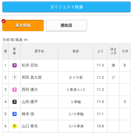
ダイジェスト
映像
基本情報
勝敗因
天候 晴
/
風速 -m
車
決ま
着
選手名
着差
上り
S/B
番
り手
松井 宏佑
1
9
11.3
捲
B
和田 真久留
2
1
タイヤ差
11.2
ク
西田 優大
3
8
１車身１/２
11.2
山田 庸平
4
2
１車輪
11.0
S
橋本 強
5
4
１/４車輪
11.1
山口 拳矢
6
5
３/４車身
10.8