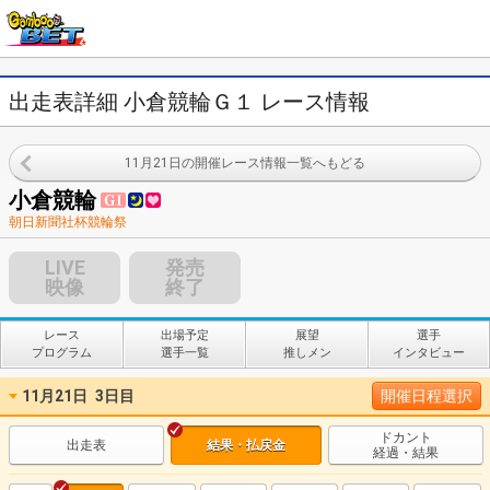
出走表詳細 小倉競輪Ｇ１ レース情報
11月21日の開催レース情報一覧へもどる
小倉競輪
朝日新聞社杯競輪祭
LIVE
発売
映像
終了
レース
出場予定
展望
選手
プログラム
選手一覧
推しメン
インタビュー
11月21日
3日目
開催日程選択
ドカント
出走表
結果・払戻金
経過・結果