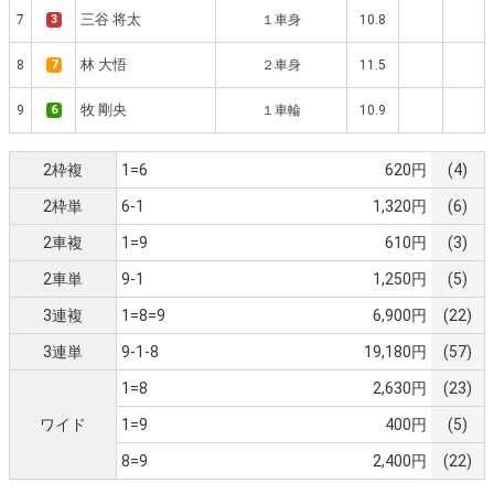
三谷 将太
7
3
１車身
10.8
林 大悟
8
7
２車身
11.5
牧 剛央
9
6
１車輪
10.9
2枠複
1=6
620円
(4)
2枠単
6-1
1,320円
(6)
2車複
1=9
610円
(3)
2車単
9-1
1,250円
(5)
3連複
1=8=9
6,900円
(22)
3連単
9-1-8
19,180円
(57)
1=8
2,630円
(23)
ワイド
1=9
400円
(5)
8=9
2,400円
(22)