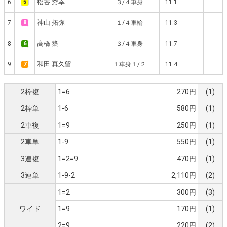
松谷 秀幸
6
5
３/４車身
11.1
神山 拓弥
7
8
１/４車輪
11.3
高橋 築
8
6
３/４車身
11.7
和田 真久留
9
7
１車身１/２
11.4
2枠複
1=6
270円
(1)
2枠単
1-6
580円
(1)
2車複
1=9
250円
(1)
2車単
1-9
550円
(1)
3連複
1=2=9
470円
(1)
3連単
1-9-2
2,110円
(2)
1=2
300円
(3)
ワイド
1=9
170円
(1)
2=9
220円
(2)