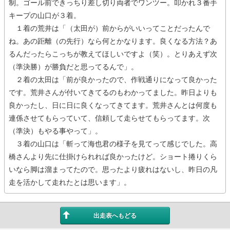
制。ゴール前できっちり差し切り両者でワンツー。叩かれ３番手
キープの山口が３着。
１着の荒井は「（太田が）前からがいいってことだったんで
ね。あの距離（の先行）なら何とかなります。良くなる方法？あ
るんだったらこっちが教えてほしいですよ（笑）。とりあえず次
（準決勝）が勝負だと思ってるんで」。
２着の太田は「前が良かったので、作戦通りになって良かった
です。荒井さんが付いてきてるのもわかってました。昨日よりも
良かったし、日に日に良くなってきてます。荒井さんとは何度も
連係させてもらっていて、信頼して走らせてもらってます。次
（準決）もやる事やって」。
３着の山口は「斬って海也君の様子を見てって感じでした。高
橋さんより先に仕掛けられれば良かったけど。ショート捲りくら
いなら脚は溜まってたので。思ったより疲れはないし、昨日の凡
走を活かして走れたとは思います」。
出走表へもどる