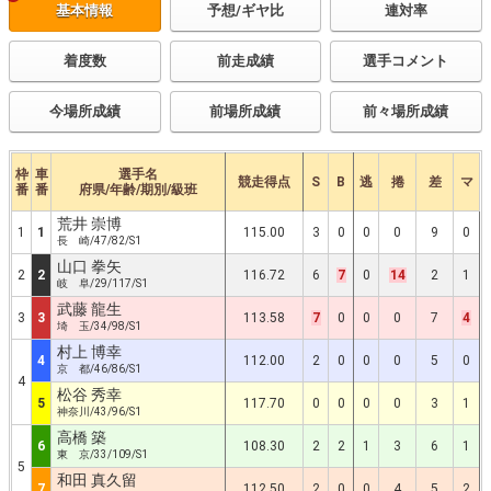
基本情報
予想/ギヤ比
連対率
着度数
前走成績
選手コメント
今場所成績
前場所成績
前々場所成績
枠
車
選手名
競走得点
S
B
逃
捲
差
マ
番
番
府県/年齢/期別/級班
荒井 崇博
1
1
115.00
3
0
0
0
9
0
長 崎/47/82/S1
山口 拳矢
2
2
116.72
6
7
0
14
2
1
岐 阜/29/117/S1
武藤 龍生
3
3
113.58
7
0
0
0
7
4
埼 玉/34/98/S1
村上 博幸
4
112.00
2
0
0
0
5
0
京 都/46/86/S1
4
松谷 秀幸
5
117.70
0
0
0
0
3
1
神奈川/43/96/S1
高橋 築
6
108.30
2
2
1
3
6
1
東 京/33/109/S1
5
和田 真久留
7
112.50
2
0
0
4
5
2