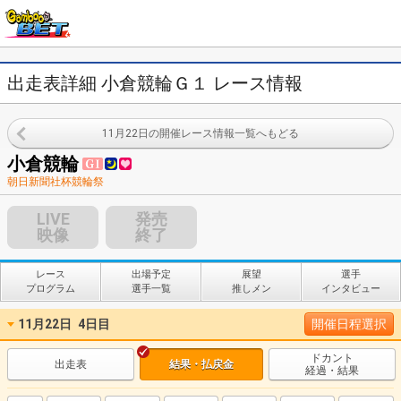
出走表詳細 小倉競輪Ｇ１ レース情報
11月22日の開催レース情報一覧へもどる
小倉競輪
朝日新聞社杯競輪祭
LIVE
発売
映像
終了
レース
出場予定
展望
選手
プログラム
選手一覧
推しメン
インタビュー
11月22日
4日目
開催日程選択
ドカント
出走表
結果・払戻金
経過・結果