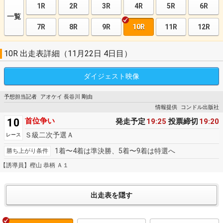
1R
2R
3R
4R
5R
6R
一覧
7R
8R
9R
10R
11R
12R
10R 出走表詳細（11月22日 4日目）
ダイジェスト
映像
予想担当記者
アオケイ 長谷川 剛由
情報提供
コンドル出版社
10
首位争い
発走予定
19:25
投票締切
19:20
Ｓ級二次予選Ａ
レース
1着〜4着は準決勝、5着〜9着は特選へ
勝ち上がり条件
【誘導員】樫山 恭柄 Ａ１