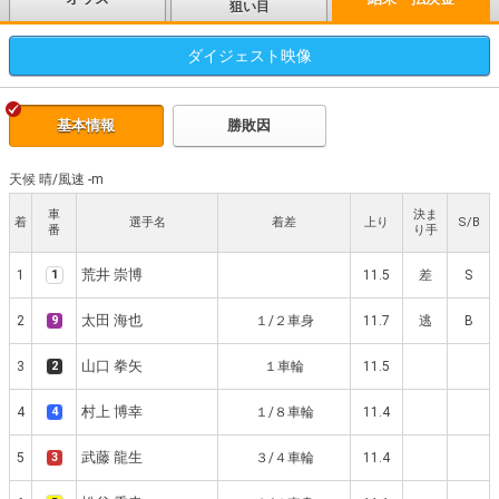
狙い目
ダイジェスト
映像
基本情報
勝敗因
天候 晴
/
風速 -m
車
決ま
着
選手名
着差
上り
S/B
番
り手
荒井 崇博
1
1
11.5
差
S
太田 海也
2
9
１/２車身
11.7
逃
B
山口 拳矢
3
2
１車輪
11.5
村上 博幸
4
4
１/８車輪
11.4
武藤 龍生
5
3
３/４車輪
11.4