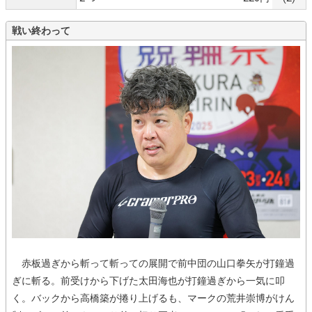
戦い終わって
赤板過ぎから斬って斬っての展開で前中団の山口拳矢が打鐘過
ぎに斬る。前受けから下げた太田海也が打鐘過ぎから一気に叩
く。バックから高橋築が捲り上げるも、マークの荒井崇博がけん