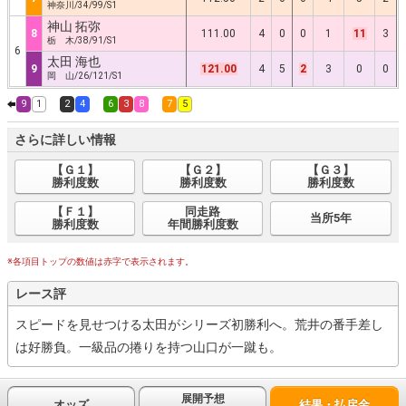
神奈川/34/99/S1
神山 拓弥
8
111.00
4
0
0
1
11
3
栃 木/38/91/S1
6
太田 海也
9
121.00
4
5
2
3
0
0
岡 山/26/121/S1
9
1
2
4
6
3
8
7
5
さらに詳しい情報
【Ｇ１】
【Ｇ２】
【Ｇ３】
勝利度数
勝利度数
勝利度数
【Ｆ１】
同走路
当所5年
勝利度数
年間勝利度数
※各項目トップの数値は赤字で表示されます。
レース評
スピードを見せつける太田がシリーズ初勝利へ。荒井の番手差し
は好勝負。一級品の捲りを持つ山口が一蹴も。
展開予想
オッズ
結果・払戻金