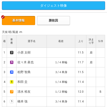
ダイジェスト
映像
基本情報
勝敗因
天候 晴
/
風速 -m
車
決ま
着
選手名
着差
上り
S/B
番
り手
小原 太樹
1
2
11.5
差
佐々木 眞也
2
9
１/４車輪
11.7
差
柏野 智典
3
4
３/４車身
11.5
和田 圭
4
5
１/４車輪
11.4
清水 裕友
5
7
１/２車輪
12.0
B
橋本 強
6
1
３/４車身
11.4