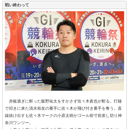
戦い終わって
赤板過ぎに斬った飯野祐太をすかさず佐々木眞也が斬る。打鐘
で叩きに来た清水裕友の番手に佐々木が飛び付き番手を奪う。直
線抜け出すも佐々木マークの小原太樹がゴール前寸前差し切り神
奈川ワンツー。