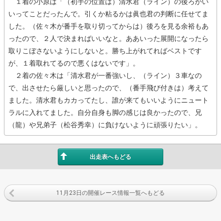
１着の小原は「（初手の位置は）清水君（ライン）の後ろがい
いってことだったんで。引くか粘るかは眞也君の判断に任せてま
した。（佐々木が番手を取り切ってからは）後ろを見る余裕もあ
ったので、２人で決まればいいなと。ああいった展開になったら
取りこぼさないようにしないと。勝ち上がれてればベストです
が、１着取れてるので悪くはないです」。
２着の佐々木は「清水君が一番強いし、（ライン）３車なの
で、出させたら厳しいと思ったので、（番手飛び付きは）考えて
ました。清水君もカカってたし、誰が来てもいいようにニュート
ラルに入れてました。自分自身も脚の感じは良かったので、兄
（龍）や兄弟子（松谷秀幸）に負けないように頑張りたい」。
出走表へもどる
11月23日の開催レース情報一覧へもどる