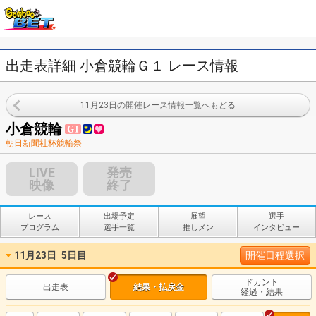
出走表詳細 小倉競輪Ｇ１ レース情報
11月23日の開催レース情報一覧へもどる
小倉競輪
朝日新聞社杯競輪祭
LIVE
発売
映像
終了
レース
出場予定
展望
選手
プログラム
選手一覧
推しメン
インタビュー
11月23日
5日目
開催日程選択
ドカント
出走表
結果・払戻金
経過・結果