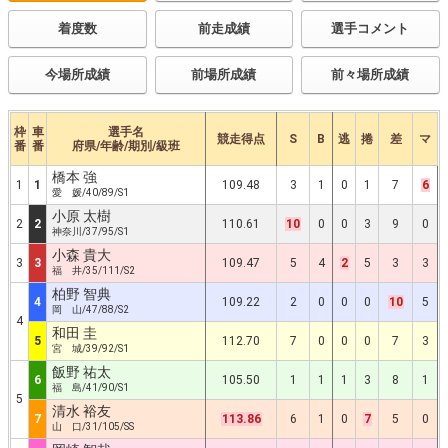
着度数
前走成績
選手コメント
今場所成績
前場所成績
前々場所成績
枠
車
選手名
競走得点
S
B
逃
捲
差
マ
番
番
府県/年齢/期別/級班
橋本 強
1
1
109.48
3
1
0
1
7
6
愛 媛/40/89/S1
小原 太樹
2
2
110.61
10
0
0
3
9
0
神奈川/37/95/S1
小森 貴大
3
3
109.47
5
4
2
5
3
3
福 井/35/111/S2
柏野 智典
4
109.22
2
0
0
0
10
5
岡 山/47/88/S2
4
和田 圭
5
112.70
7
0
0
0
7
3
宮 城/39/92/S1
飯野 祐太
6
105.50
1
1
1
3
8
1
福 島/41/90/S1
5
清水 裕友
7
113.86
6
1
0
7
5
0
山 口/31/105/SS