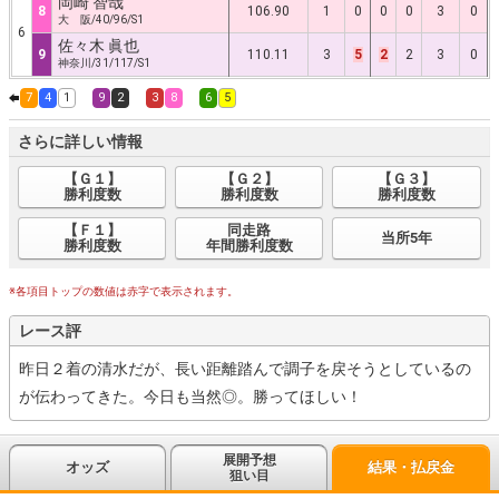
岡崎 智哉
8
106.90
1
0
0
0
3
0
大 阪/40/96/S1
6
佐々木 眞也
9
110.11
3
5
2
2
3
0
神奈川/31/117/S1
7
4
1
9
2
3
8
6
5
さらに詳しい情報
【Ｇ１】
【Ｇ２】
【Ｇ３】
勝利度数
勝利度数
勝利度数
【Ｆ１】
同走路
当所5年
勝利度数
年間勝利度数
※各項目トップの数値は赤字で表示されます。
レース評
昨日２着の清水だが、長い距離踏んで調子を戻そうとしているの
が伝わってきた。今日も当然◎。勝ってほしい！
展開予想
オッズ
結果・払戻金
狙い目