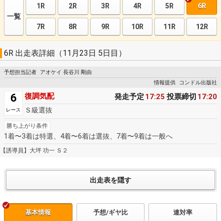
1R
2R
3R
4R
5R
6R
一覧
7R
8R
9R
10R
11R
12R
6R 出走表詳細（11月23日 5日目）
予想担当記者
アオケイ 長谷川 剛由
情報提供
コンドル出版社
6
復調気配
発走予定
17:25
投票締切
17:20
Ｓ級選抜
レース
勝ち上がり条件
1着〜3着は特選、4着〜6着は選抜、7着〜9着は一般へ
【誘導員】大坪 功一 Ｓ２
基本情報
予想/ギヤ比
連対率