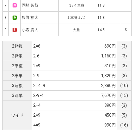
岡崎 智哉
7
8
３/４車身
11.8
飯野 祐太
8
6
１車身１/２
11.8
小森 貴大
9
3
大差
14.5
S
2枠複
2=6
690円
(3)
2枠単
2-6
1,160円
(3)
2車複
2=9
810円
(3)
2車単
2-9
1,320円
(3)
3連複
2=4=9
2,880円
(10)
3連単
2-9-4
7,670円
(15)
2=4
390円
(3)
ワイド
2=9
450円
(5)
4=9
990円
(16)