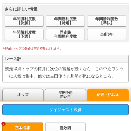
さらに詳しい情報
年間勝利度数
年間勝利度数
年間勝利度数
【決勝】
【特選】
【準決】
年間勝利度数
同走路
当所5年
【予選】
年間勝利度数
※各項目トップの数値は赤字で表示されます。
レース評
競走得点トップの筒井に次位の宮越が続くなら、この中近ワンツ
ーに人気は集中。他では吉田使う九州勢が気になるところ。
展開予想
オッズ
結果・払戻金
狙い目
ダイジェスト
映像
基本情報
勝敗因