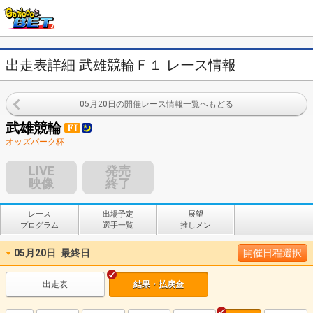
出走表詳細 武雄競輪Ｆ１ レース情報
05月20日の開催レース情報一覧へもどる
武雄競輪
オッズパーク杯
LIVE
発売
映像
終了
レース
出場予定
展望
プログラム
選手一覧
推しメン
05月20日
最終日
開催日程選択
出走表
結果・払戻金