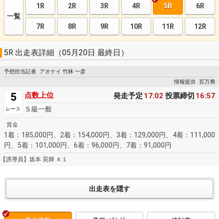
1R
2R
3R
4R
5R
6R
一覧
7R
8R
9R
10R
11R
12R
5R 出走表詳細（05月20日 最終日）
予想担当記者
アオケイ 竹林 一彦
情報提供
百万弗
5
点数上位
発走予定
17:02
投票締切
16:57
Ｓ級一般
レース
賞金
1着：185,000円、2着：154,000円、3着：129,000円、4着：111,000
円、5着：101,000円、6着：96,000円、7着：91,000円
【誘導員】坂本 晃輝 Ａ１