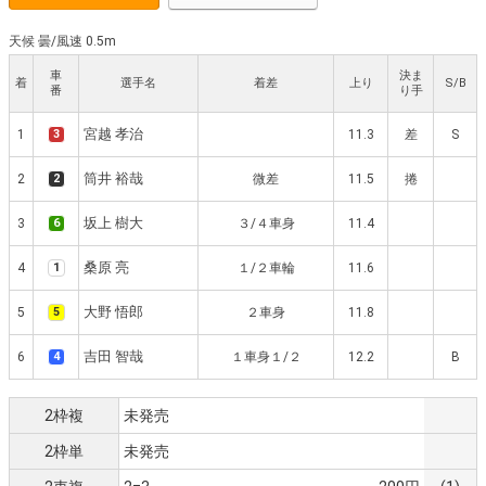
天候 曇
/
風速 0.5m
車
決ま
着
選手名
着差
上り
S/B
番
り手
宮越 孝治
1
3
11.3
差
S
筒井 裕哉
2
2
微差
11.5
捲
坂上 樹大
3
6
３/４車身
11.4
桑原 亮
4
1
１/２車輪
11.6
大野 悟郎
5
5
２車身
11.8
吉田 智哉
6
4
１車身１/２
12.2
B
2枠複
未発売
2枠単
未発売