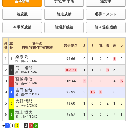
基本情報
予想/ギヤ比
連対率
着度数
前走成績
選手コメント
今場所成績
前場所成績
前々場所成績
枠
車
選手名
競走得点
S
B
逃
捲
差
マ
番
番
府県/年齢/期別/級班
桑原 亮
1
1
98.66
0
1
0
0
6
2
福 岡/37/91/S2
筒井 裕哉
2
2
103.31
1
1
1
3
5
0
兵 庫/40/89/S2
宮越 孝治
3
3
102.66
6
0
0
0
4
6
富 山/43/82/S2
吉田 智哉
4
4
95.93
3
15
4
0
0
0
愛 媛/24/111/S2
大野 悟郎
5
5
98.60
1
0
0
2
1
3
大 分/42/83/S2
坂上 樹大
6
6
95.57
1
0
0
0
4
1
石 川/44/80/S2
4
1
5
2
3
6