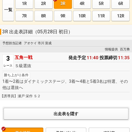
1R
2R
3R
4R
5R
6R
一覧
7R
8R
9R
10R
11R
12R
3R 出走表詳細（05月28日 初日）
予想担当記者
アオケイ 市川 宣成
情報提供
百万弗
3
互角一戦
発走予定
11:40
投票締切
11:35
Ｓ級選抜
レース
勝ち上がり条件
1着〜2着はダイナミックステージ、3着〜4着と5着3名は特選、その
他は選抜へ
【誘導員】瀬戸 栄作 Ｓ２